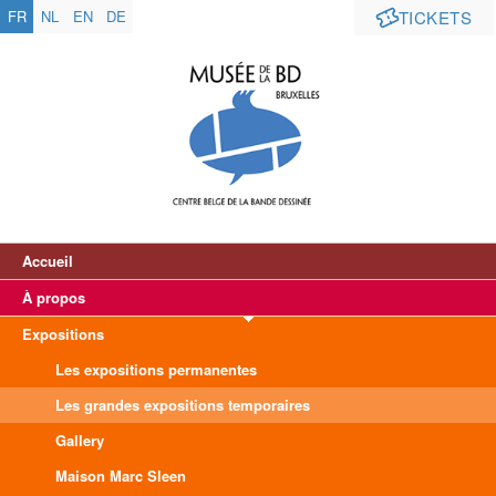
FR
NL
EN
DE
TICKETS
Accueil
À propos
Expositions
Les expositions permanentes
Les grandes expositions temporaires
Gallery
Maison Marc Sleen