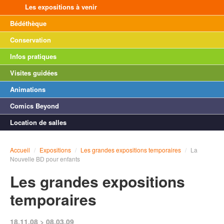
Les expositions à venir
Bédéthèque
Conservation
Infos pratiques
Visites guidées
Animations
Comics Beyond
Location de salles
Accueil
/
Expositions
/
Les grandes expositions temporaires
/
La
Nouvelle BD pour enfants
Les grandes expositions
temporaires
18.11.08 > 08.03.09