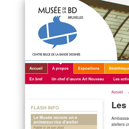
Accueil
À propos
Expositions
Bédéthèqu
En bref
Un chef d’œuvre Art Nouveau
Les activ
Accueil
/
Les 
FLASH INFO
Le Musée recrute un·e
Ambassad
animateur·rice d'atelier
ateliers c
Publié le 26 juin 2026