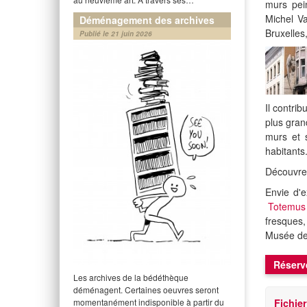
murs pein
Michel Va
Déménagement des archives
Bruxelles
Publié le 21 juin 2026
Il contrib
plus gran
murs et 
habitant
Découvrez
Envie d'e
Totemus
fresques,
Musée de 
Réserv
Les archives de la bédéthèque
déménagent. Certaines oeuvres seront
Fichie
momentanément indisponible à partir du