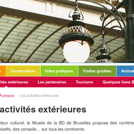
e
Conservation
Infos pratiques
Visites guidées
Animat
ités extérieures
Les partenaires
Tourisme
Quelques liens 
À propos
/
Les activités extérieures
activités extérieures
eur culturel, le Musée de la BD de Bruxelles propose des confére
réatifs, des conseils… sur tous les continents.