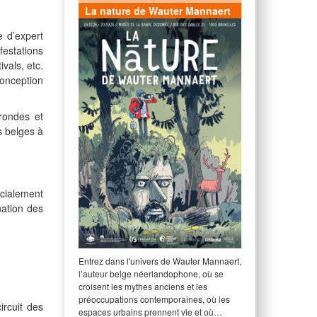
La nature de Wauter Mannaert
e d’expert
estations
vals, etc.
conception
rondes et
s belges à
écialement
nation des
Entrez dans l'univers de Wauter Mannaert,
l’auteur belge néerlandophone, où se
croisent les mythes anciens et les
préoccupations contemporaines, où les
ircuit des
espaces urbains prennent vie et où…