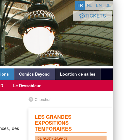
FR
NL
EN
DE
TICKETS
ions
Comics Beyond
Location de salles
BD
Le Dessableur
Chercher
LES GRANDES
EXPOSITIONS
nces, des
TEMPORAIRES
04.10.25 > 20.09.26