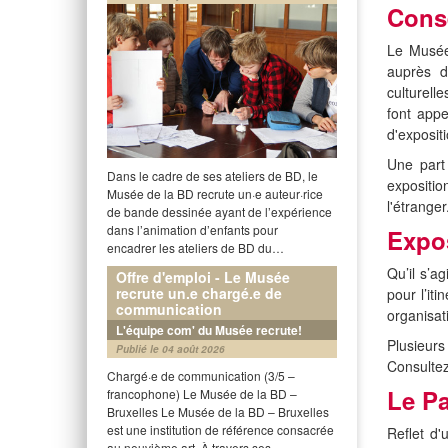
Conse
Le Musée 
auprès d
culturell
font appe
d'exposit
Une part
Dans le cadre de ses ateliers de BD, le
expositio
Musée de la BD recrute un·e auteur·rice
l'étranger
de bande dessinée ayant de l’expérience
dans l’animation d’enfants pour
Expos
encadrer les ateliers de BD du…
Qu’il s’a
Offre d'emploi - Le Musée
recrute un.e chargé.e de
pour l’it
communication
organisat
L'équipe com' du Musée recrute!
Plusieurs
Publié le 04 août 2026
Consultez
Chargé·e de communication (3/5 –
Le Pa
francophone) Le Musée de la BD –
Bruxelles Le Musée de la BD – Bruxelles
est une institution de référence consacrée
Reflet d'
au neuvième art. À travers ses…