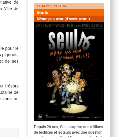
tiative de
13.06.26 > 15.11.26
a Ville de
Seuls
Même pas peur (d'avoir peur !)
lle pour le
s pignons,
et de ses
ux trésors
uzaine de
ez-vous au
Depuis 20 ans, Seuls captive des millions
de lectrices et lecteurs avec une question