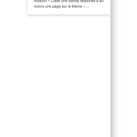
mission ? Créer une bande dessinée d’au
moins une page sur le thème «…