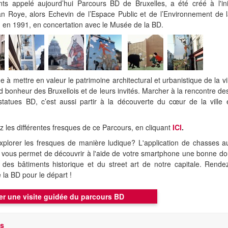
ts appelé aujourd’hui Parcours BD de Bruxelles, a été créé à l'ini
n Roye, alors Echevin de l’Espace Public et de l’Environnement de l
, en 1991, en concertation avec le Musée de la BD.
ue à mettre en valeur le patrimoine architectural et urbanistique de la vi
d bonheur des Bruxellois et de leurs invités. Marcher à la rencontre de
statues BD, c’est aussi partir à la découverte du cœur de la ville 
s.
 les différentes fresques de ce Parcours, en cliquant
ICI
.
xplorer les fresques de manière ludique? L'application de chasses a
vous permet de découvrir à l'aide de votre smartphone une bonne do
 des bâtiments historique et du street art de notre capitale. Rend
la BD pour le départ !
er une visite guidée du parcours BD
rs