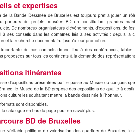
ils et expertises
de la Bande Dessinée de Bruxelles est toujours prêt à jouer un rôl
e porteurs de projets: musées BD en constitution, grandes manif
es, etc. De nombreux organisateurs d'événements, d'expositions, de festi
l à ses conseils dans les domaines liés à ses activités : depuis la 
ion et la recherche documentaire jusqu'à leur promotion.
 importante de ces contacts donne lieu à des conférences, tables 
ns proposées sur tous les continents à la demande des représentation
.
itions itinérantes
gisse d’expositions présentées par le passé au Musée ou conçues sp
inérance, le Musée de la BD propose des expositions de qualité à desti
ions culturelles souhaitant mettre la bande dessinée à l’honneur.
 formats sont disponibles.
 le catalogue en bas de page pour en savoir plus.
rcours BD de Bruxelles
une véritable politique de valorisation des quartiers de Bruxelles, le c