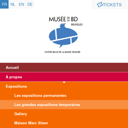
FR
NL
EN
DE
TICKETS
Accueil
À propos
Expositions
Les expositions permanentes
Les grandes expositions temporaires
Gallery
Maison Marc Sleen