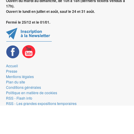
Ouvert du mardi au dimanche, de 10h à 18h (derniers tickets vendus à
17h).
Ouvert le lundi en juillet et août, sauf le 24 et 31 août.
Fermé le 25/12 et le 01/01.
Accueil
Presse
Mentions légales
Plan du site
Conditions générales
Politique en matière de cookies
RSS - Flash info
RSS - Les grandes expositions temporaires
RSS - La Gallery
© 2026 — Musée de la Bande Dessinée - Bruxelles
Web design & development by
Typi