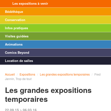
Les expositions à venir
Bédéthèque
Conservation
Infos pratiques
Visites guidées
Animations
Comics Beyond
Location de salles
Accueil
/
Expositions
/
Les grandes expositions temporaires
/
Fred
Jannin, Trop de tout
Les grandes expositions
temporaires
22.09.15 > 06.03.16