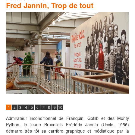
Fred Jannin, Trop de tout
1
2
3
4
5
6
7
8
9
10
Admirateur inconditionnel de Franquin, Gotlib et des Monty
Python, le jeune Bruxellois Frédéric Jannin (Uccle, 1956)
démarre très tôt sa carrière graphique et médiatique par la