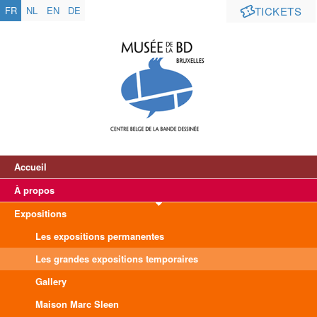
FR
NL
EN
DE
TICKETS
Accueil
À propos
Expositions
Les expositions permanentes
Les grandes expositions temporaires
Gallery
Maison Marc Sleen