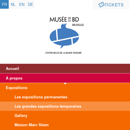
FR
NL
EN
DE
TICKETS
Accueil
À propos
Expositions
Les expositions permanentes
Les grandes expositions temporaires
Gallery
Maison Marc Sleen