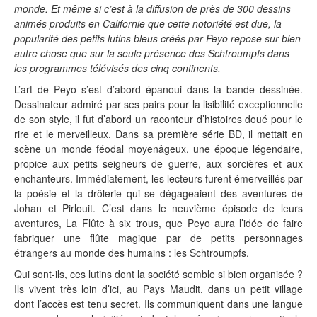
monde. Et même si c’est à la diffusion de près de 300 dessins
animés produits en Californie que cette notoriété est due, la
popularité des petits lutins bleus créés par Peyo repose sur bien
autre chose que sur la seule présence des Schtroumpfs dans
les programmes télévisés des cinq continents.
L’art de Peyo s’est d’abord épanoui dans la bande dessinée.
Dessinateur admiré par ses pairs pour la lisibilité exceptionnelle
de son style, il fut d’abord un raconteur d’histoires doué pour le
rire et le merveilleux. Dans sa première série BD, il mettait en
scène un monde féodal moyenâgeux, une époque légendaire,
propice aux petits seigneurs de guerre, aux sorcières et aux
enchanteurs. Immédiatement, les lecteurs furent émerveillés par
la poésie et la drôlerie qui se dégageaient des aventures de
Johan et Pirlouit. C’est dans le neuvième épisode de leurs
aventures, La Flûte à six trous, que Peyo aura l’idée de faire
fabriquer une flûte magique par de petits personnages
étrangers au monde des humains : les Schtroumpfs.
Qui sont-ils, ces lutins dont la société semble si bien organisée ?
Ils vivent très loin d’ici, au Pays Maudit, dans un petit village
dont l’accès est tenu secret. Ils communiquent dans une langue