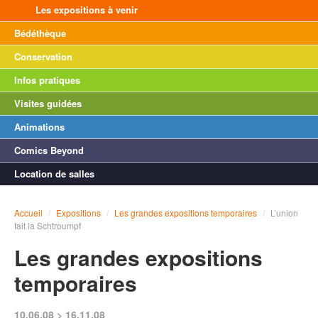
Les expositions à venir
Bédéthèque
Conservation
Infos pratiques
Visites guidées
Animations
Comics Beyond
Location de salles
Accueil
/
Expositions
/
Les grandes expositions temporaires
/
L’union
fait la Schtroumpf
Les grandes expositions
temporaires
10.06.08 > 16.11.08