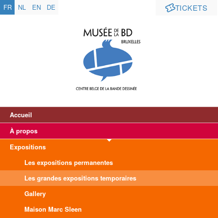
FR
NL
EN
DE
TICKETS
Accueil
À propos
Expositions
Les expositions permanentes
Les grandes expositions temporaires
Gallery
Maison Marc Sleen