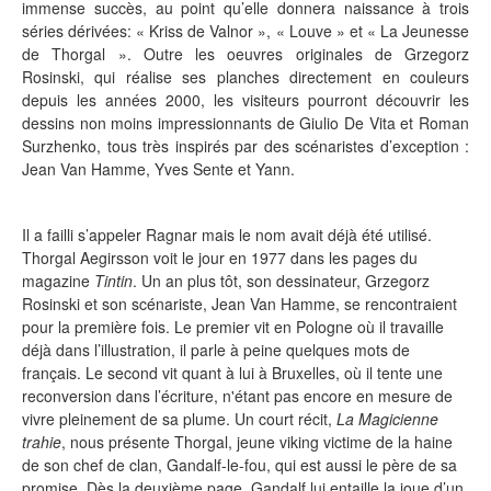
immense succès, au point qu’elle donnera naissance à trois
séries dérivées: « Kriss de Valnor », « Louve » et « La Jeunesse
de Thorgal ». Outre les oeuvres originales de Grzegorz
Rosinski, qui réalise ses planches directement en couleurs
depuis les années 2000, les visiteurs pourront découvrir les
dessins non moins impressionnants de Giulio De Vita et Roman
Surzhenko, tous très inspirés par des scénaristes d’exception :
Jean Van Hamme, Yves Sente et Yann.
Il a failli s’appeler Ragnar mais le nom avait déjà été utilisé.
Thorgal Aegirsson voit le jour en 1977 dans les pages du
magazine
Tintin
. Un an plus tôt, son dessinateur, Grzegorz
Rosinski et son scénariste, Jean Van Hamme, se rencontraient
pour la première fois. Le premier vit en Pologne où il travaille
déjà dans l’illustration, il parle à peine quelques mots de
français. Le second vit quant à lui à Bruxelles, où il tente une
reconversion dans l’écriture, n'étant pas encore en mesure de
vivre pleinement de sa plume. Un court récit,
La Magicienne
trahie
, nous présente Thorgal, jeune viking victime de la haine
de son chef de clan, Gandalf-le-fou, qui est aussi le père de sa
promise. Dès la deuxième page, Gandalf lui entaille la joue d’un