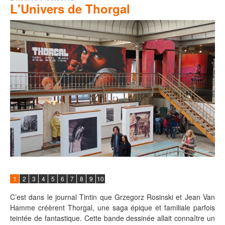
L'Univers de Thorgal
1
2
3
4
5
6
7
8
9
10
C’est dans le journal Tintin que Grzegorz Rosinski et Jean Van
Hamme créèrent Thorgal, une saga épique et familiale parfois
teintée de fantastique. Cette bande dessinée allait connaître un