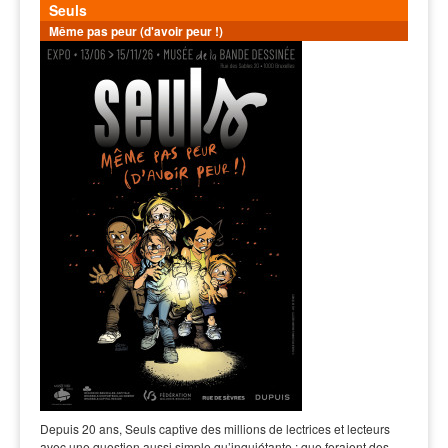
Seuls
Même pas peur (d'avoir peur !)
Depuis 20 ans, Seuls captive des millions de lectrices et lecteurs
avec une question aussi simple qu’inquiétante : que feraient des