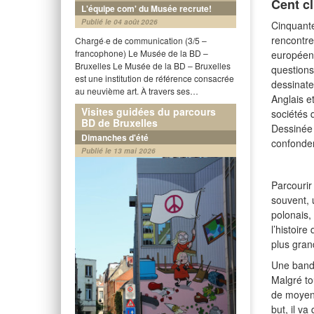
Cent c
L'équipe com' du Musée recrute!
Publié le 04 août 2026
Cinquante
rencontre
Chargé·e de communication (3/5 –
francophone) Le Musée de la BD –
européenn
Bruxelles Le Musée de la BD – Bruxelles
questions
est une institution de référence consacrée
dessinate
au neuvième art. À travers ses…
Anglais e
Visites guidées du parcours
sociétés 
BD de Bruxelles
Dessinée 
Dimanches d'été
confonden
Publié le 13 mai 2026
Parcourir
souvent, 
polonais,
l’histoire
plus gran
Une bande
Malgré to
de moyens
but, il v