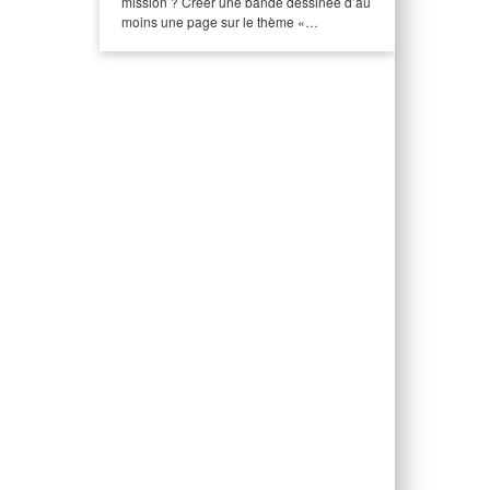
mission ? Créer une bande dessinée d’au
moins une page sur le thème «…