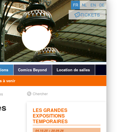
FR
NL
EN
DE
TICKETS
ions
Comics Beyond
Location de salles
s à venir
Chercher
es
es
LES GRANDES
EXPOSITIONS
TEMPORAIRES
04.10.25 > 20.09.26