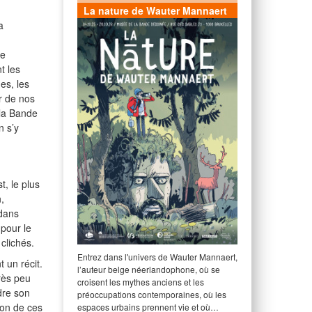
La nature de Wauter Mannaert
a
de
t les
es, les
r de nos
 la Bande
n s’y
t, le plus
,
 dans
 pour le
clichés.
Entrez dans l'univers de Wauter Mannaert,
 un récit.
l’auteur belge néerlandophone, où se
très peu
croisent les mythes anciens et les
dre son
préoccupations contemporaines, où les
ion de ces
espaces urbains prennent vie et où…