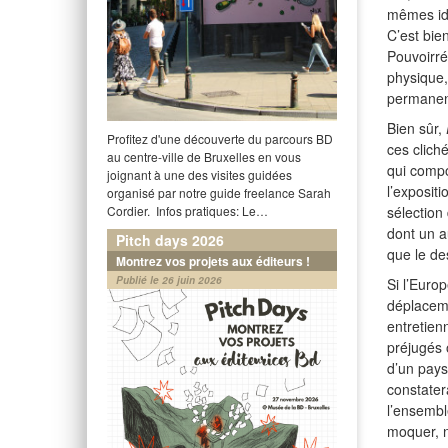
mêmes id
C’est bie
Pouvoirr
physique,
permanent 
Bien sûr,
Profitez d'une découverte du parcours BD
ces clich
au centre-ville de Bruxelles en vous
qui compo
joignant à une des visites guidées
l’exposit
organisé par notre guide freelance Sarah
Cordier. Infos pratiques: Le…
sélection
dont un a
Pitch days 2026
que le de
Montrez vos projets aux éditeurs !
Publié le 26 juin 2026
Si l’Euro
déplaceme
entretien
préjugés 
d’un pays 
constater
l’ensembl
moquer, n