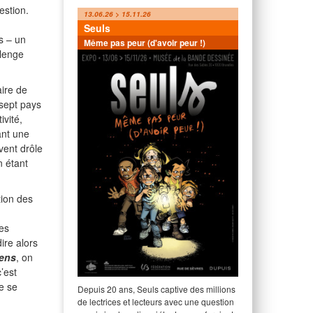
estion.
13.06.26 > 15.11.26
Seuls
s – un
Même pas peur (d'avoir peur !)
llenge
aire de
-sept pays
ivité,
ant une
vent drôle
n étant
tion des
mes
ire alors
éens
, on
’est
de se
Depuis 20 ans, Seuls captive des millions
de lectrices et lecteurs avec une question