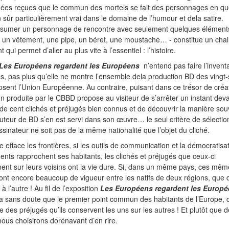
ées reçues que le commun des mortels se fait des personnages en qu
n sûr particulièrement vrai dans le domaine de l’humour et dela satire.
ésumer un personnage de rencontre avec seulement quelques élément
 un vêtement, une pipe, un béret, une moustache… - constitue un cha
qui permet d’aller au plus vite à l’essentiel : l’histoire.
Les Européens regardent les Européens
n’entend pas faire l’invent
és, pas plus qu’elle ne montre l’ensemble dela production BD des vingt
sent l’Union Européenne. Au contraire, puisant dans ce trésor de créat
ion produite par le CBBD propose au visiteur de s’arrêter un instant dev
 de cent clichés et préjugés bien connus et de découvrir la manière sou
uteur de BD s’en est servi dans son œuvre… le seul critère de sélectio
ssinateur ne soit pas de la même nationalité que l’objet du cliché.
pe efface les frontières, si les outils de communication et la démocratisa
nts rapprochent ses habitants, les clichés et préjugés que ceux-ci
nent sur leurs voisins ont la vie dure. Si, dans un même pays, ces mê
ont encore beaucoup de vigueur entre les natifs de deux régions, que d
à l’autre ! Au fil de l’exposition
Les Européens regardent les Europ
a sans doute que le premier point commun des habitants de l’Europe, c
e des préjugés qu’ils conservent les uns sur les autres ! Et plutôt que 
ous choisirons dorénavant d’en rire.