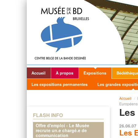
Accueil
À propos
Expositions
Bédéthèqu
Les expositions permanentes
Les grandes expositi
Accueil
/
Européens
Les 
FLASH INFO
Offre d'emploi - Le Musée
26.06.07 
recrute un.e chargé.e de
Les 
communication