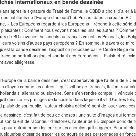
lichés internationaux en bande dessinée
 ans après la signature du Traité de Rome, le CBBD a choisi d’aller à l
 des habitants de l’Europe d’aujourd’hui. Puisant dans la création BD
e, « Les Européens regardent les Européens » répond à cette série 
 plaisantes : Comment nous voyons-nous les uns les autres ? Commen
urs de BD slovènes, hollandais ou français voient les Polonais, les Belg
t leurs voisins d’autres pays européens ? En somme, à travers ce miroi
qu’est la bande dessinée, l’exposition proposée par le Centre Belge de
trace un portrait original et souriant des Européens… Plaisir et réflexio
t avec allégresse.
 l’Europe de la bande dessinée, c’est s’apercevoir que l’auteur de BD es
un citoyen comme les autres… qu’il soit belge, français, italien, roumain
 hollandais, allemand ou slovène. Sans s’en rendre compte, il véhicule
 qu’il dessine les préjugés de la société dans laquelle il vit. D’autres fois,
d plaisir de son public, l’auteur choisira délibérément de jouer avec ces 
 dessinée, c’est fait de peu de choses : une suite d’images qui forment
ut son talent de raconteur d’histoires, l’auteur de BD dispose donc de 
 pour entraîner son lecteur sur les chemins qu’il suggère. Pour attein
a quelquefois choisir de tracer les contours de ses personnages en fonct