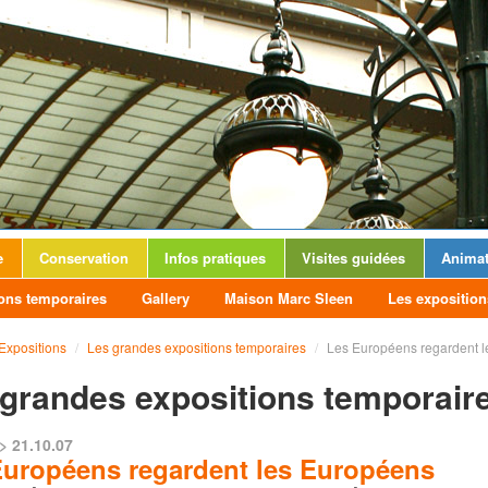
e
Conservation
Infos pratiques
Visites guidées
Animat
ons temporaires
Gallery
Maison Marc Sleen
Les exposition
Expositions
/
Les grandes expositions temporaires
/
Les Européens regardent l
grandes expositions temporair
> 21.10.07
Européens regardent les Européens