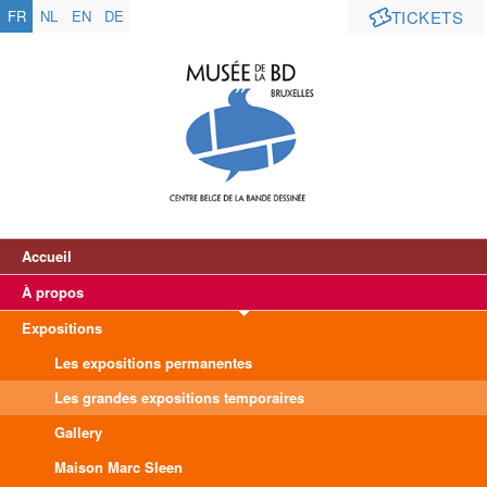
FR
NL
EN
DE
TICKETS
Accueil
À propos
Expositions
Les expositions permanentes
Les grandes expositions temporaires
Gallery
Maison Marc Sleen