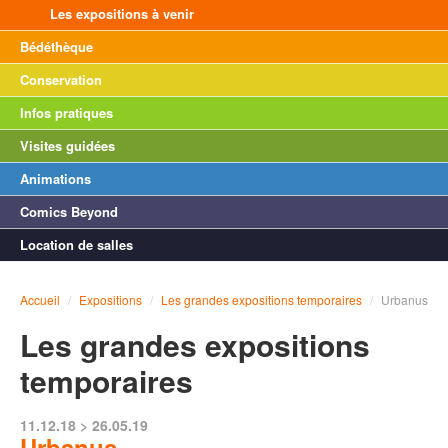
Les expositions à venir
Bédéthèque
Conservation
Infos pratiques
Visites guidées
Animations
Comics Beyond
Location de salles
Accueil
/
Expositions
/
Les grandes expositions temporaires
/
Urbanus
Les grandes expositions
temporaires
11.12.18 > 26.05.19
Urbanus