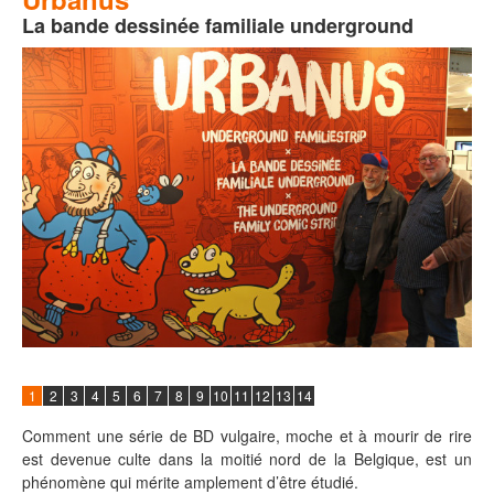
La bande dessinée familiale underground
1
2
3
4
5
6
7
8
9
10
11
12
13
14
Comment une série de BD vulgaire, moche et à mourir de rire
est devenue culte dans la moitié nord de la Belgique, est un
phénomène qui mérite amplement d’être étudié.