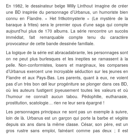
En 1982, le dessinateur belge Willy Linthout imagine de créer
une BD inspirée du personnage d’Urbanus, un humoriste bien
connu en Flandre. « Het fritkotmysterie » (Le mystère de la
baraque à frites) sera le premier opus d’une saga qui compte
aujourd’hui plus de 170 albums. La série rencontre un succès
immédiat, fait remarquable compte tenu du caractère
provocateur de cette bande dessinée familiale.
La logique de la série est abracadabrante, les personnages sont
on ne peut plus burlesques et les inepties se ramassent à la
pelle. Non-conformistes, losers et marginaux, les comparses
d’Urbanus exercent une incroyable séduction sur les jeunes en
Flandre et aux Pays-Bas. Les parents, quant à eux, ne voient
pas d’un très bon œil leur progéniture se plonger dans ces BD,
où les auteurs fustigent joyeusement toutes les valeurs et où
l’humour ne connaît aucun tabou. Pédophilie, euthanasie,
prostitution, scatologie… rien ne leur sera épargné !
Les personnages principaux ne sont pas un exemple à suivre,
loin de là. Urbanus est un garçon qui porte la barbe et végète
depuis six ans dans la même classe. César, son père, est un
gros rustre sans emploi, fainéant comme pas deux ; il est