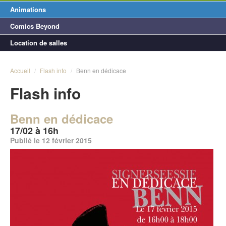
Animations
Comics Beyond
Location de salles
Accueil
/
Flash info
/
Benn en dédicace
Flash info
Benn en dédicace
17/02 à 16h
Publié le 12 février 2015