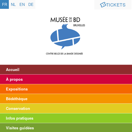
FR
NL
EN
DE
TICKETS
Accueil
À propos
Expositions
Bédéthèque
Conservation
Infos pratiques
Visites guidées