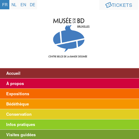
FR
NL
EN
DE
TICKETS
Accueil
À propos
Expositions
Bédéthèque
Conservation
Infos pratiques
Visites guidées