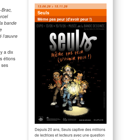
13.06.26 > 15.11.26
-Brac,
Seuls
rcel
Même pas peur (d'avoir peur !)
la bande
e
sé l’œuvre
y a dix
s étions
s ses
Depuis 20 ans, Seuls captive des millions
de lectrices et lecteurs avec une question