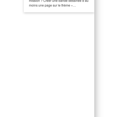
mission ? Créer une bande dessinée d’au
moins une page sur le thème «…