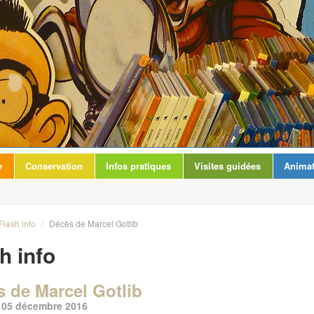
e
Conservation
Infos pratiques
Visites guidées
Animat
Flash info
/
Décès de Marcel Gotlib
h info
 de Marcel Gotlib
e 05 décembre 2016