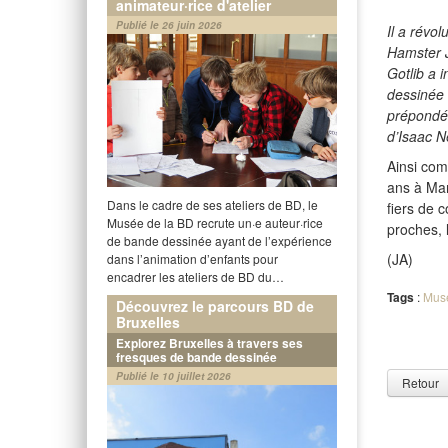
animateur·rice d'atelier
Publié le 26 juin 2026
Il a révo
Hamster J
Gotlib a 
dessinée 
prépondér
d’Isaac N
Ainsi com
ans à Mar
Dans le cadre de ses ateliers de BD, le
fiers de 
Musée de la BD recrute un·e auteur·rice
proches, 
de bande dessinée ayant de l’expérience
(JA)
dans l’animation d’enfants pour
encadrer les ateliers de BD du…
Tags
:
Mus
Découvrez le parcours BD de
Bruxelles
Explorez Bruxelles à travers ses
fresques de bande dessinée
Publié le 10 juillet 2026
Retour