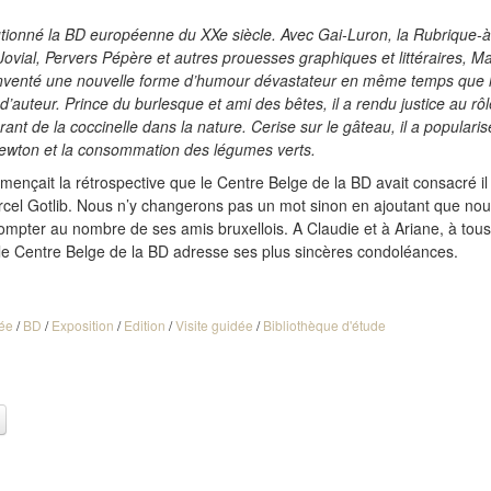
lutionné la BD européenne du XXe siècle. Avec Gai-Luron, la Rubrique-à
ovial, Pervers Pépère et autres prouesses graphiques et littéraires, Ma
inventé une nouvelle forme d’humour dévastateur en même temps que 
d’auteur. Prince du burlesque et ami des bêtes, il a rendu justice au rôl
ant de la coccinelle dans la nature. Cerise sur le gâteau, il a populari
ewton et la consommation des légumes verts.
mençait la rétrospective que le Centre Belge de la BD avait consacré il 
cel Gotlib. Nous n’y changerons pas un mot sinon en ajoutant que nou
compter au nombre de ses amis bruxellois. A Claudie et à Ariane, à tou
le Centre Belge de la BD adresse ses plus sincères condoléances.
ée
/
BD
/
Exposition
/
Edition
/
Visite guidée
/
Bibliothèque d'étude