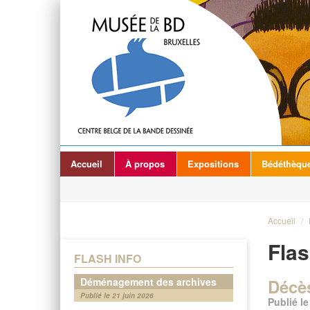
Accueil
À propos
Expositions
Bédéthèqu
Accueil
/
Flas
FLASH INFO
Déménagement des archives
Décès
Publié le 21 juin 2026
Publié l