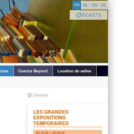
FR
NL
EN
DE
TICKETS
ions
Comics Beyond
Location de salles
Chercher
LES GRANDES
EXPOSITIONS
TEMPORAIRES
04.10.25 > 20.09.26