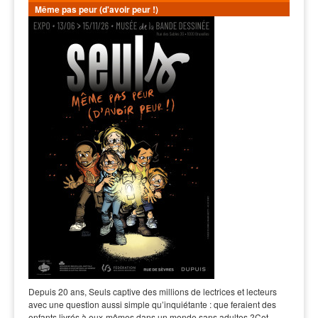
Même pas peur (d'avoir peur !)
Depuis 20 ans, Seuls captive des millions de lectrices et lecteurs
avec une question aussi simple qu’inquiétante : que feraient des
enfants livrés à eux-mêmes dans un monde sans adultes ?Cet…