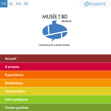
FR
NL
EN
DE
TICKETS
Accueil
À propos
Expositions
Bédéthèque
Conservation
Infos pratiques
Visites guidées