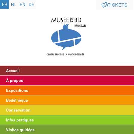
FR
NL
EN
DE
TICKETS
Accueil
À propos
Expositions
Bédéthèque
Conservation
Infos pratiques
Visites guidées