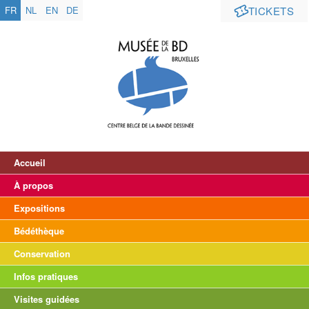
FR
NL
EN
DE
TICKETS
Accueil
À propos
Expositions
Bédéthèque
Conservation
Infos pratiques
Visites guidées