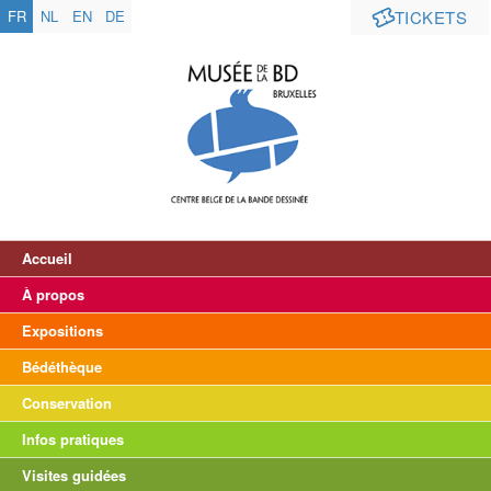
FR
NL
EN
DE
TICKETS
Accueil
À propos
Expositions
Bédéthèque
Conservation
Infos pratiques
Visites guidées