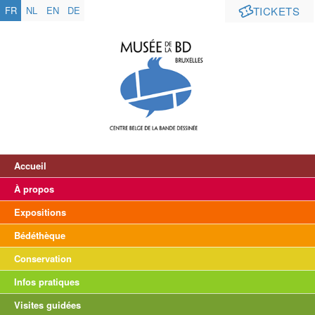
FR
NL
EN
DE
TICKETS
Accueil
À propos
Expositions
Bédéthèque
Conservation
Infos pratiques
Visites guidées