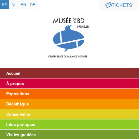
FR
NL
EN
DE
TICKETS
Accueil
À propos
Expositions
Bédéthèque
Conservation
Infos pratiques
Visites guidées