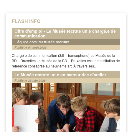
FLASH INFO
Offre d'emploi - Le Musée recrute un.e chargé.e de
communication
L'équipe com' du Musée recrute!
Publié le 04 août 2026
Chargé·e de communication (3/5 – francophone) Le Musée de la
BD – Bruxelles Le Musée de la BD – Bruxelles est une institution de
référence consacrée au neuvième art. À travers ses…
Le Musée recrute un·e animateur·rice d'atelier
Publié le 26 juin 2026