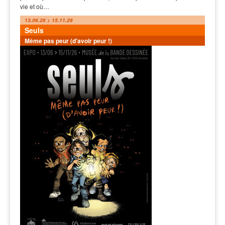
vie et où…
13.06.26 > 15.11.26
Seuls
Même pas peur (d'avoir peur !)