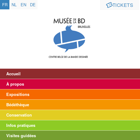
FR
NL
EN
DE
TICKETS
Accueil
À propos
Expositions
Bédéthèque
Conservation
Infos pratiques
Visites guidées