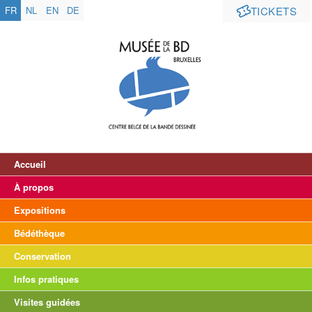
FR
NL
EN
DE
TICKETS
Accueil
À propos
Expositions
Bédéthèque
Conservation
Infos pratiques
Visites guidées