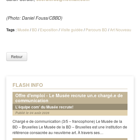
(Photo: Daniel Fouss/CBBD)
Tags
:
Musée
/
BD
/
Exposition
/
Visite guidée
/
Parcours BD
/
Art Nouveau
Retour
FLASH INFO
Offre d'emploi - Le Musée recrute un.e chargé.e de
communication
L'équipe com' du Musée recrute!
Publié le 04 août 2026
Chargé·e de communication (3/5 – francophone) Le Musée de la
BD – Bruxelles Le Musée de la BD – Bruxelles est une institution de
référence consacrée au neuvième art. À travers ses…