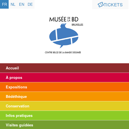
FR
NL
EN
DE
TICKETS
Accueil
À propos
Expositions
Bédéthèque
Conservation
Infos pratiques
Visites guidées