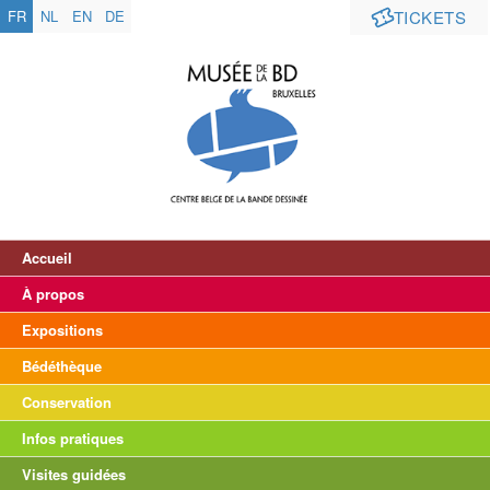
FR
NL
EN
DE
TICKETS
Accueil
À propos
Expositions
Bédéthèque
Conservation
Infos pratiques
Visites guidées