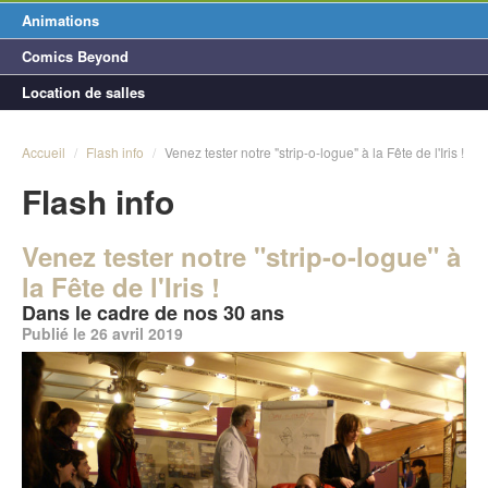
Animations
Comics Beyond
Location de salles
Accueil
/
Flash info
/
Venez tester notre "strip-o-logue" à la Fête de l'Iris !
Flash info
Venez tester notre "strip-o-logue" à
la Fête de l'Iris !
Dans le cadre de nos 30 ans
Publié le 26 avril 2019