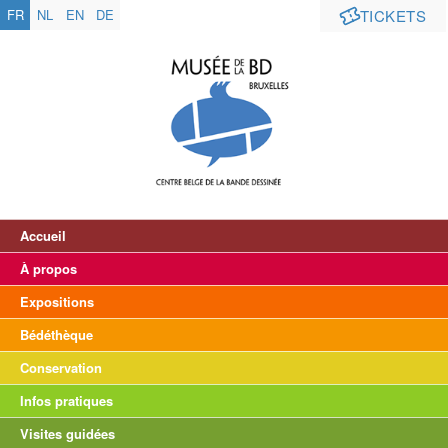
FR
NL
EN
DE
TICKETS
Accueil
À propos
Expositions
Bédéthèque
Conservation
Infos pratiques
Visites guidées