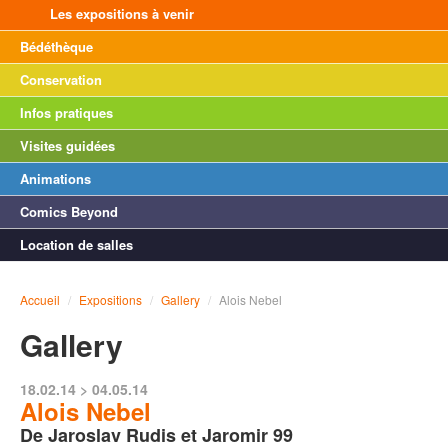
Les expositions à venir
Bédéthèque
Conservation
Infos pratiques
Visites guidées
Animations
Comics Beyond
Location de salles
Accueil
/
Expositions
/
Gallery
/
Alois Nebel
Gallery
18.02.14 > 04.05.14
Alois Nebel
De Jaroslav Rudis et Jaromir 99