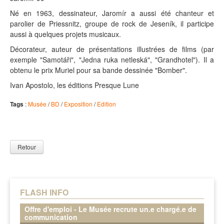
Né en 1963, dessinateur, Jaromír a aussi été chanteur et
parolier de Priessnitz, groupe de rock de Jeseník, il participe
aussi à quelques projets musicaux.
Décorateur, auteur de présentations illustrées de films (par
exemple "Samotáři", "Jedna ruka netleská", "Grandhotel"). Il a
obtenu le prix Muriel pour sa bande dessinée "Bomber".
Ivan Apostolo, les éditions Presque Lune
Tags
:
Musée
/
BD
/
Exposition
/
Edition
Retour
FLASH INFO
Offre d'emploi - Le Musée recrute un.e chargé.e de
communication