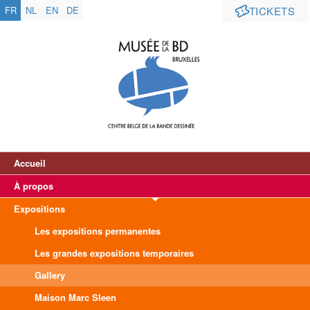
FR
NL
EN
DE
TICKETS
Accueil
À propos
Expositions
Les expositions permanentes
Les grandes expositions temporaires
Gallery
Maison Marc Sleen