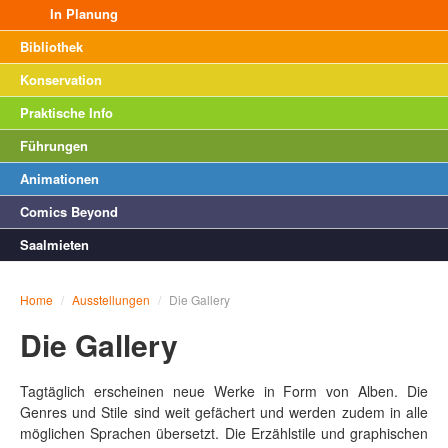
In Planung
Bibliothek
Konservation
Praktische Info
Führungen
Animationen
Comics Beyond
Saalmieten
Home
/
Ausstellungen
/
Die Gallery
Die Gallery
Tagtäglich erscheinen neue Werke in Form von Alben. Die
Genres und Stile sind weit gefächert und werden zudem in alle
möglichen Sprachen übersetzt. Die Erzählstile und graphischen