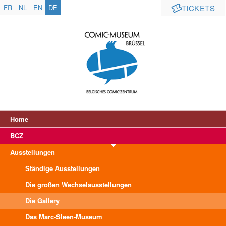
FR
NL
EN
DE
TICKETS
Home
BCZ
Ausstellungen
Ständige Ausstellungen
Die großen Wechselausstellungen
Die Gallery
Das Marc-Sleen-Museum