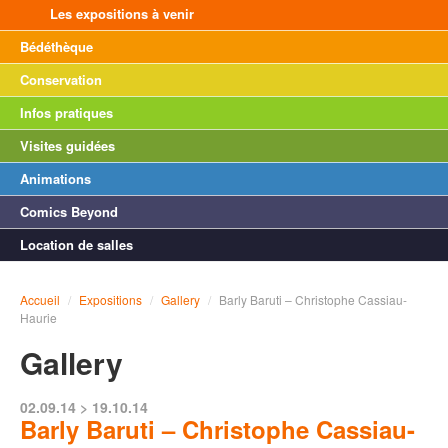
Les expositions à venir
Bédéthèque
Conservation
Infos pratiques
Visites guidées
Animations
Comics Beyond
Location de salles
Accueil
/
Expositions
/
Gallery
/
Barly Baruti – Christophe Cassiau-
Haurie
Gallery
02.09.14 > 19.10.14
Barly Baruti – Christophe Cassiau-