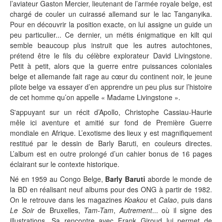
l’aviateur Gaston Mercier, lieutenant de l’armée royale belge, est
chargé de couler un cuirassé allemand sur le lac Tanganyika.
Pour en découvrir la position exacte, on lui assigne un guide un
peu particulier... Ce dernier, un métis énigmatique en kilt qui
semble beaucoup plus instruit que les autres autochtones,
prétend être le fils du célèbre explorateur David Livingstone.
Petit à petit, alors que la guerre entre puissances coloniales
belge et allemande fait rage au cœur du continent noir, le jeune
pilote belge va essayer d’en apprendre un peu plus sur l’histoire
de cet homme qu’on appelle « Madame Livingstone ».
S'appuyant sur un récit d’Apollo, Christophe Cassiau-Haurie
mêle ici aventure et amitié sur fond de Première Guerre
mondiale en Afrique. L’exotisme des lieux y est magnifiquement
restitué par le dessin de Barly Baruti, en couleurs directes.
L’album est en outre prolongé d’un cahier bonus de 16 pages
éclairant sur le contexte historique.
Né en 1959 au Congo Belge,
Barly Baruti
aborde le monde de
la BD en réalisant neuf albums pour des ONG à partir de 1982.
On le retrouve dans les magazines
Koakou
et
Calao
, puis dans
Le Soir
de Bruxelles,
Tam-Tam
,
Autrement
... où il signe des
illustrations. Sa rencontre avec Frank Giroud lui permet de