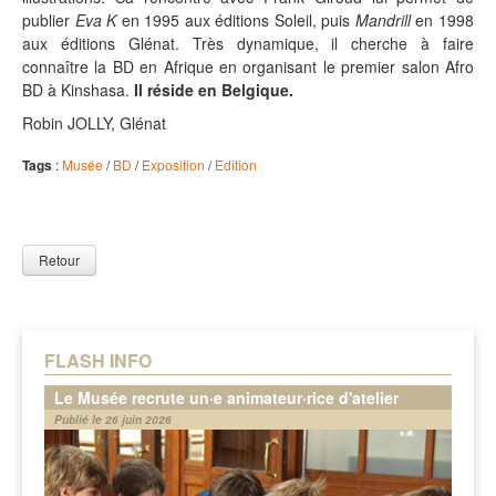
publier
Eva K
en 1995 aux éditions Soleil, puis
Mandrill
en 1998
aux éditions Glénat. Très dynamique, il cherche à faire
connaître la BD en Afrique en organisant le premier salon Afro
BD à Kinshasa.
Il réside en Belgique.
Robin JOLLY, Glénat
Tags
:
Musée
/
BD
/
Exposition
/
Edition
Retour
FLASH INFO
Le Musée recrute un·e animateur·rice d'atelier
Publié le 26 juin 2026