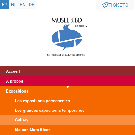
FR
NL
EN
DE
TICKETS
Accueil
À propos
Expositions
Les expositions permanentes
Les grandes expositions temporaires
Gallery
Maison Marc Sleen