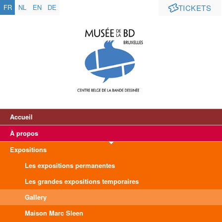
FR
NL
EN
DE
TICKETS
Accueil
À propos
Expositions
Les expositions permanentes
Les grandes expositions temporaires
Gallery
Maison Marc Sleen