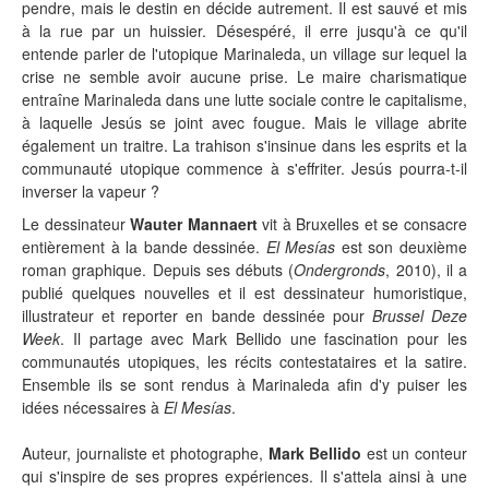
pendre, mais le destin en décide autrement. Il est sauvé et mis
à la rue par un huissier. Désespéré, il erre jusqu'à ce qu'il
entende parler de l'utopique Marinaleda, un village sur lequel la
crise ne semble avoir aucune prise. Le maire charismatique
entraîne Marinaleda dans une lutte sociale contre le capitalisme,
à laquelle Jesús se joint avec fougue. Mais le village abrite
également un traitre. La trahison s'insinue dans les esprits et la
communauté utopique commence à s'effriter. Jesús pourra-t-il
inverser la vapeur ?
Le dessinateur
Wauter Mannaert
vit à Bruxelles et se consacre
entièrement à la bande dessinée.
El Mesías
est son deuxième
roman graphique. Depuis ses débuts (
Ondergronds
, 2010), il a
publié quelques nouvelles et il est dessinateur humoristique,
illustrateur et reporter en bande dessinée pour
Brussel Deze
Week
. Il partage avec Mark Bellido une fascination pour les
communautés utopiques, les récits contestataires et la satire.
Ensemble ils se sont rendus à Marinaleda afin d'y puiser les
idées nécessaires à
El Mesías
.
Auteur, journaliste et photographe,
Mark Bellido
est un conteur
qui s'inspire de ses propres expériences. Il s'attela ainsi à une