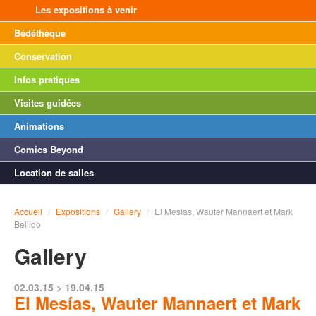
Les expositions à venir
Bédéthèque
Conservation
Infos pratiques
Visites guidées
Animations
Comics Beyond
Location de salles
Accueil
/
Expositions
/
Gallery
/
El Mesías, Wauter Mannaert et Mark
Bellido
Gallery
02.03.15 > 19.04.15
El Mesías, Wauter Mannaert et Mark