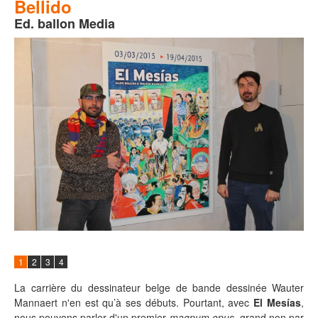
Bellido
Ed. ballon Media
1
2
3
4
La carrière du dessinateur belge de bande dessinée Wauter
Mannaert n'en est qu’à ses débuts. Pourtant, avec
El Mesías
,
nous pouvons parler d'un premier
magnum opus
, grand non par