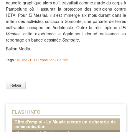
nouvelle graphique alors qu’il travaillait comme garde du corps à
Pampelune où il assurait la protection des politiciens contre
l'ETA. Pour
El Mesías
, il s'est immergé six mois durant dans le
milieu des activistes sociaux à Somonte, une parcelle de terres
cultivables occupée en Andalousie. Outre le récit épique d'
El
Mesías
, cette expérience a également donné naissance au
reportage en bande dessinée
Somonte
.
Ballon Media.
Tags
:
Musée
/
BD
/
Exposition
/
Edition
Retour
FLASH INFO
Offre d'emploi - Le Musée recrute un.e chargé.e de
communication