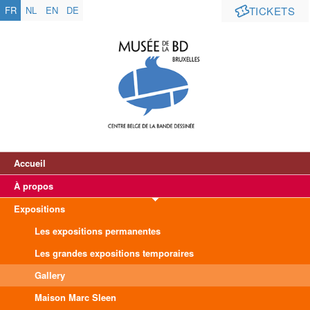
FR
NL
EN
DE
TICKETS
Accueil
À propos
Expositions
Les expositions permanentes
Les grandes expositions temporaires
Gallery
Maison Marc Sleen