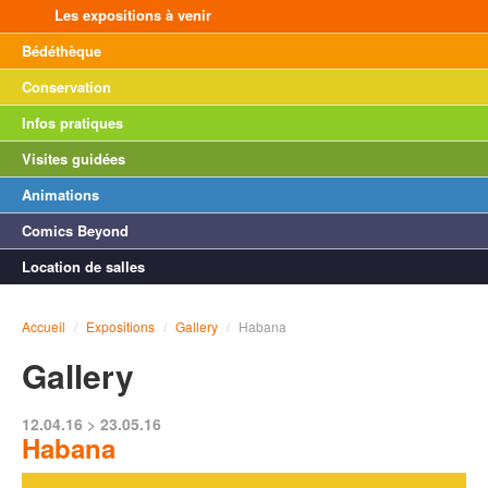
Les expositions à venir
Bédéthèque
Conservation
Infos pratiques
Visites guidées
Animations
Comics Beyond
Location de salles
Accueil
/
Expositions
/
Gallery
/
Habana
Gallery
12.04.16 > 23.05.16
Habana