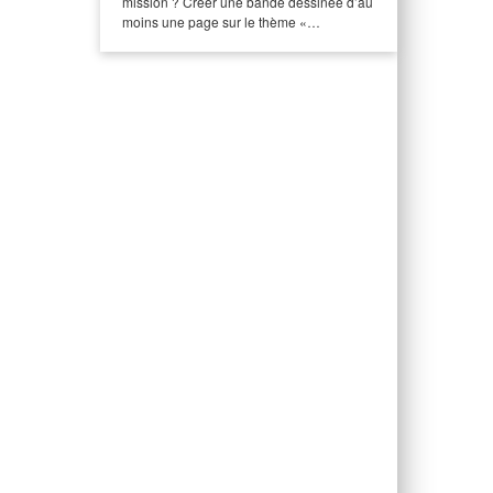
mission ? Créer une bande dessinée d’au
moins une page sur le thème «…