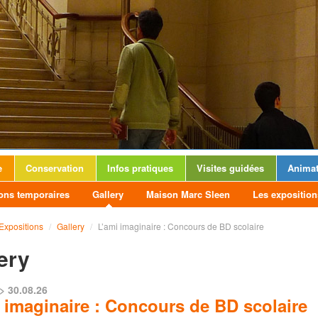
e
Conservation
Infos pratiques
Visites guidées
Animat
ons temporaires
Gallery
Maison Marc Sleen
Les exposition
Expositions
/
Gallery
/
L’ami imaginaire : Concours de BD scolaire
ery
> 30.08.26
 imaginaire : Concours de BD scolaire