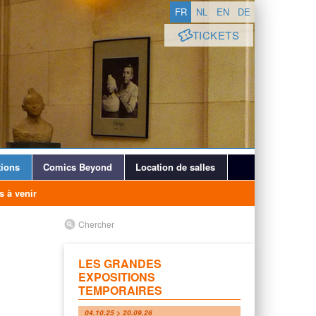
FR
NL
EN
DE
TICKETS
ions
Comics Beyond
Location de salles
s à venir
Chercher
LES GRANDES
EXPOSITIONS
TEMPORAIRES
04.10.25 > 20.09.26