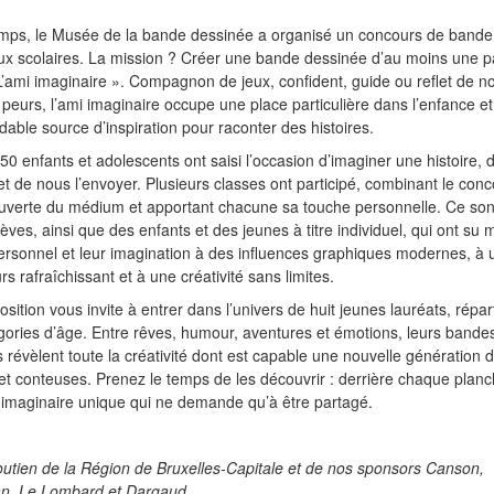
mps, le Musée de la bande dessinée a organisé un concours de bande
ux scolaires. La mission ? Créer une bande dessinée d’au moins une p
’ami imaginaire ». Compagnon de jeux, confident, guide ou reflet de n
 peurs, l’ami imaginaire occupe une place particulière dans l’enfance et
dable source d’inspiration pour raconter des histoires.
50 enfants et adolescents ont saisi l’occasion d’imaginer une histoire, d
et de nous l’envoyer. Plusieurs classes ont participé, combinant le con
verte du médium et apportant chacune sa touche personnelle. Ce son
lèves, ainsi que des enfants et des jeunes à titre individuel, qui ont su 
ersonnel et leur imagination à des influences graphiques modernes, à u
rs rafraîchissant et à une créativité sans limites.
sition vous invite à entrer dans l’univers de huit jeunes lauréats, répar
égories d’âge. Entre rêves, humour, aventures et émotions, leurs bande
 révèlent toute la créativité dont est capable une nouvelle génération 
et conteuses. Prenez le temps de les découvrir : derrière chaque plan
imaginaire unique qui ne demande qu’à être partagé.
outien de la Région de Bruxelles-Capitale et de nos sponsors Canson,
n, Le Lombard et Dargaud