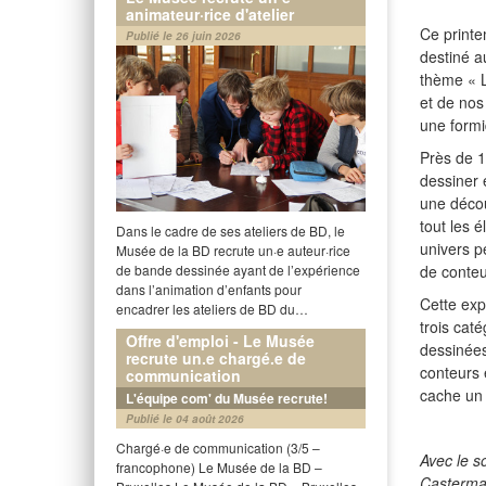
animateur·rice d'atelier
Ce printe
Publié le 26 juin 2026
destiné a
thème « L
et de nos
une formi
Près de 1
dessiner 
une décou
tout les é
Dans le cadre de ses ateliers de BD, le
univers p
Musée de la BD recrute un·e auteur·rice
de conteu
de bande dessinée ayant de l’expérience
dans l’animation d’enfants pour
Cette expo
encadrer les ateliers de BD du…
trois cat
Offre d'emploi - Le Musée
dessinées
recrute un.e chargé.e de
conteurs 
communication
cache un 
L'équipe com' du Musée recrute!
Publié le 04 août 2026
Chargé·e de communication (3/5 –
Avec le s
francophone) Le Musée de la BD –
Casterma