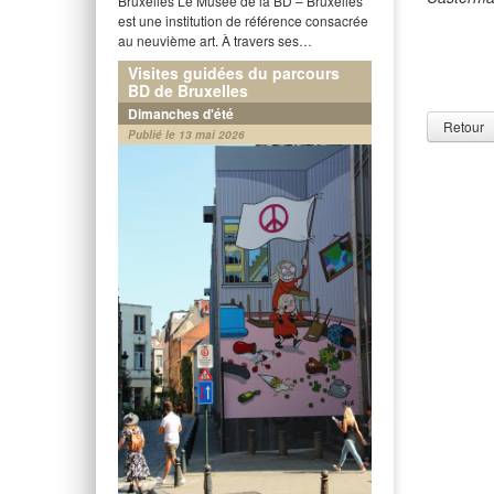
Bruxelles Le Musée de la BD – Bruxelles
est une institution de référence consacrée
au neuvième art. À travers ses…
Visites guidées du parcours
BD de Bruxelles
Dimanches d'été
Retour
Publié le 13 mai 2026