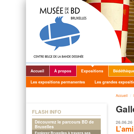
Accueil
À propos
Expositions
Bédéthèqu
Les expositions permanentes
Les grandes expositi
Accueil
/
Gall
FLASH INFO
Découvrez le parcours BD de
26.06.26 
Bruxelles
L’ami
Explorez Bruxelles à travers ses