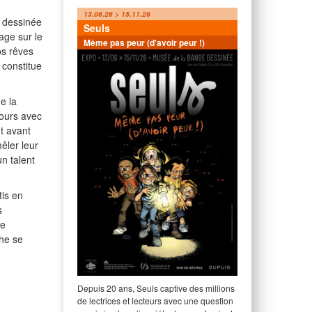
13.06.26 > 15.11.26
 dessinée
Seuls
age sur le
Même pas peur (d'avoir peur !)
os rêves
 constitue
e la
cours avec
t avant
mêler leur
n talent
tis en
s
de
che se
Depuis 20 ans, Seuls captive des millions
de lectrices et lecteurs avec une question