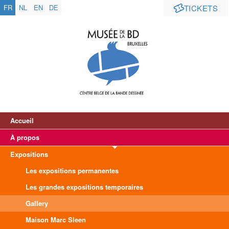
FR
NL
EN
DE
TICKETS
Accueil
À propos
Expositions
Les expositions permanentes
Les grandes expositions temporaires
Gallery
Maison Marc Sleen