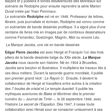
Bayard et y publiera 8 tomes des
Aventures des Moineaux
sur
scénario de Rodolphe pour ensuite reprendre la série
Marion
Duval
créée par Yvan Pommaux.
Le scénariste
Rodolphe
est né en 1948. Professeur de lettres,
libraire, puis journaliste et écrivain, Rodolphe est connu comme
un scénariste de bande dessinée prolifique. Il a signé plus d’une
centaine de livres mis en images par de nombreux dessinateurs
comme Ferrandez, Goetzinger, Magnin, Allot ou encore Léo.
La Marque Jacobs, une vie en bande dessinée
Edgar Pierre Jacobs
est avec Hergé et Franquin l’un des trois
piliers de la bande dessinée belge du XXe siècle.
La Marque
Jacobs
nous raconte son histoire. Né en 1904 à Bruxelles,
Jacobs sera baryton et illustrateur. Il multipliera les travaux liés à
ces deux métiers. Durant la seconde guerre mondiale, il publie
son premier grand récit :
Le Rayon U
. Ensuite, il devient le
collaborateur de Hergé et travaillera entre autres à la création
des
7 boules de cristal
et
Le temple du
soleil
. Il publie les
mythiques aventures de
Blake et Mortimer
dès le premier
numéro du « Journal de Tintin », le 26 septembre 1946, avec
l’histoire
Le secret de l’Espadon
. Dès 1947, il cesse toute
collaboration avec Hergé pour se consacrer uniquement à ses