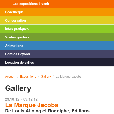
Les expositions à venir
Bédéthèque
Conservation
Infos pratiques
Visites guidées
Animations
Comics Beyond
Location de salles
Accueil
/
Expositions
/
Gallery
/
La Marque Jacobs
Gallery
23.10.12 > 09.12.12
La Marque Jacobs
De Louis Alloing et Rodolphe, Editions