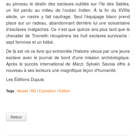
au pinceau le destin des esclaves oubliés sur l’île des Sables,
un îlot perdu au milieu de l'océan Indien. À la fin du XVIIIe
siècle, un navire y fait naufrage. Seul l'équipage blanc prend
place sur un radeau, abandonnant derrière lui une soixantaine
d'esclaves malgaches. Ce n’est que quinze ans plus tard que le
chevalier de Tromelin récupérera les huit esclaves survivants :
sept femmes et un bébé.
De là est né ce livre qui entremêle l'histoire vécue par une jeune
esclave avec le journal de bord d'une mission archéologique.
Après le succès international de
Marzi
, Sylvain Savoia offre à
nouveau à ses lecteurs une magnifique leçon d'humanité.
Les Éditions Dupuis
Tags
:
Musée
/
BD
/
Exposition
/
Edition
Retour