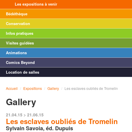
Les expositions à venir
Bédéthèque
Conservation
Infos pratiques
Visites guidées
Animations
Comics Beyond
Location de salles
Accueil
/
Expositions
/
Gallery
/
Les esclaves oubliés de Tromelin
Gallery
21.04.15 > 21.06.15
Les esclaves oubliés de Tromelin
Sylvain Savoia, éd. Dupuis