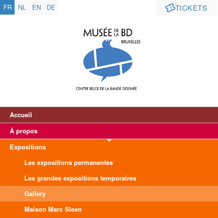
FR
NL
EN
DE
TICKETS
Accueil
À propos
Expositions
Les expositions permanentes
Les grandes expositions temporaires
Gallery
Maison Marc Sleen