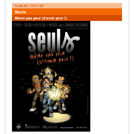
13.06.26 > 15.11.26
Seuls
Même pas peur (d'avoir peur !)