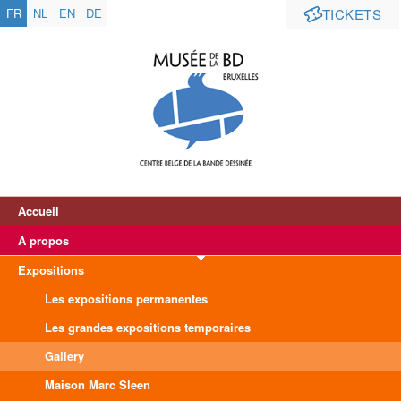
FR
NL
EN
DE
TICKETS
Accueil
À propos
Expositions
Les expositions permanentes
Les grandes expositions temporaires
Gallery
Maison Marc Sleen