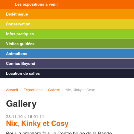
Les expositions à venir
Bédéthèque
Conservation
Infos pratiques
Visites guidées
Animations
Comics Beyond
Location de salles
Accueil
/
Expositions
/
Gallery
/
Nix, Kinky et Cosy
Gallery
23.11.10 > 16.01.11
Nix, Kinky et Cosy
Pour la première fois, le Centre belge de la Bande