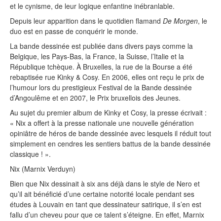
et le cynisme, de leur logique enfantine inébranlable.
Depuis leur apparition dans le quotidien flamand
De Morgen
, le
duo est en passe de conquérir le monde.
La bande dessinée est publiée dans divers pays comme la
Belgique, les Pays-Bas, la France, la Suisse, l’Italie et la
République tchèque. À Bruxelles, la rue de la Bourse a été
rebaptisée rue Kinky & Cosy. En 2006, elles ont reçu le prix de
l’humour lors du prestigieux Festival de la Bande dessinée
d’Angoulême et en 2007, le Prix bruxellois des Jeunes.
Au sujet du premier album de Kinky et Cosy, la presse écrivait :
« Nix a offert à la presse nationale une nouvelle génération
opiniâtre de héros de bande dessinée avec lesquels il réduit tout
simplement en cendres les sentiers battus de la bande dessinée
classique ! ».
Nix (Marnix Verduyn)
Bien que Nix dessinait à six ans déjà dans le style de Nero et
qu’il ait bénéficié d’une certaine notorité locale pendant ses
études à Louvain en tant que dessinateur satirique, il s’en est
fallu d’un cheveu pour que ce talent s’éteigne. En effet, Marnix