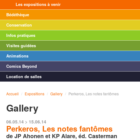
Les expositions à venir
Bédéthèque
Conservation
Infos pratiques
Visites guidées
Animations
Comics Beyond
Location de salles
Accueil
/
Expositions
/
Gallery
/
Perkeros, Les notes fantômes
Gallery
06.05.14 > 15.06.14
Perkeros, Les notes fantômes
de JP Ahonen et KP Alare, éd. Casterman