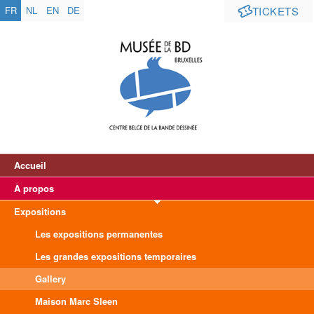
FR
NL
EN
DE
TICKETS
Accueil
À propos
Expositions
Les expositions permanentes
Les grandes expositions temporaires
Gallery
Maison Marc Sleen