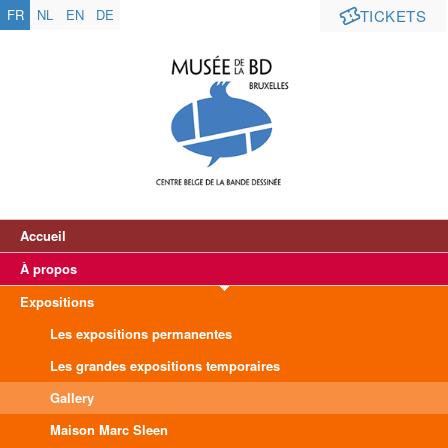
FR
NL
EN
DE
TICKETS
Accueil
À propos
Expositions
Les expositions permanentes
Les grandes expositions temporaires
Gallery
Maison Marc Sleen