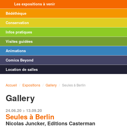
Les expositions à venir
Bédéthèque
Conservation
Infos pratiques
Visites guidées
Animations
Comics Beyond
Location de salles
Accueil
/
Expositions
/
Gallery
/
Seules à Berlin
Gallery
24.06.20 > 13.09.20
Seules à Berlin
Nicolas Juncker, Editions Casterman