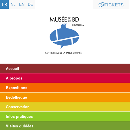
FR
NL
EN
DE
TICKETS
Accueil
À propos
Expositions
Bédéthèque
Conservation
Infos pratiques
Visites guidées