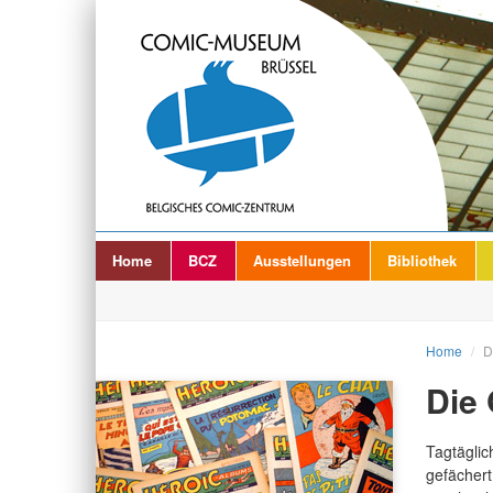
Home
BCZ
Ausstellungen
Bibliothek
Home
/
D
Die 
Tagtägli
gefächer