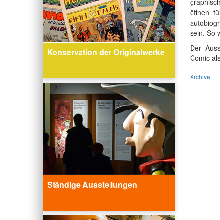
graphisc
öffnen f
autobiog
sein. So 
Der Auss
Konservation der Originalwerke
Comic als
Archive
Ständige Ausstellungen