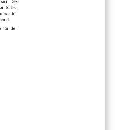
sein. Sie
r Satire,
vorhanden
chert.
e für den