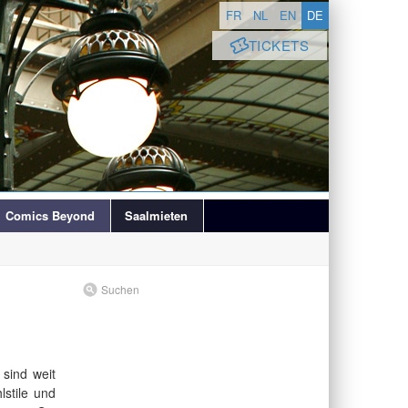
FR
NL
EN
DE
TICKETS
Comics Beyond
Saalmieten
Suchen
sind weit
stile und