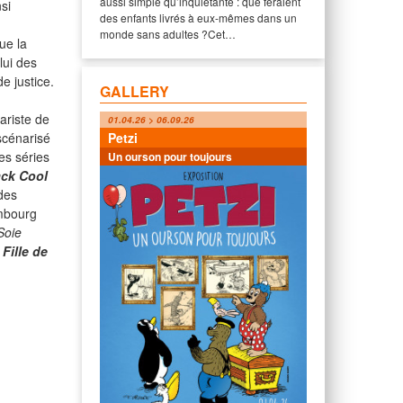
aussi simple qu’inquiétante : que feraient
nsi
des enfants livrés à eux-mêmes dans un
monde sans adultes ?Cet…
ue la
lui des
e justice.
GALLERY
ariste de
01.04.26 > 06.09.26
scénarisé
Petzi
es séries
Un ourson pour toujours
ack Cool
des
embourg
Soie
 Fille de