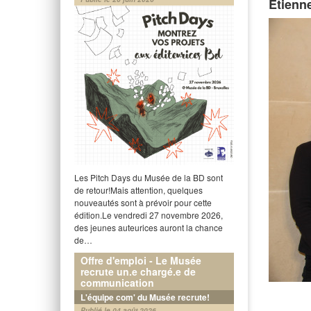
Etienn
Les Pitch Days du Musée de la BD sont
de retour!Mais attention, quelques
nouveautés sont à prévoir pour cette
édition.Le vendredi 27 novembre 2026,
des jeunes auteurices auront la chance
de…
Offre d'emploi - Le Musée
recrute un.e chargé.e de
communication
L'équipe com' du Musée recrute!
Publié le 04 août 2026