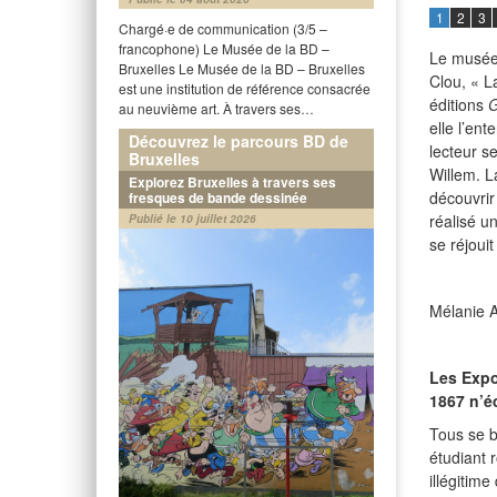
1
2
3
Chargé·e de communication (3/5 –
francophone) Le Musée de la BD –
Le musée 
Bruxelles Le Musée de la BD – Bruxelles
Clou, « La
est une institution de référence consacrée
éditions
G
au neuvième art. À travers ses…
elle l’en
Découvrez le parcours BD de
lecteur s
Bruxelles
Willem. L
Explorez Bruxelles à travers ses
découvrir
fresques de bande dessinée
réalisé u
Publié le 10 juillet 2026
se réjouit
Mélanie A
Les Expo
1867 n’é
Tous se ba
étudiant 
illégitim