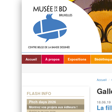
Accueil
À propos
Expositions
Bédéthèqu
Accueil
/
Gall
FLASH INFO
Pitch days 2026
18.06.19 
La fi
Montrez vos projets aux éditeurs !
Publié le 26 juin 2026