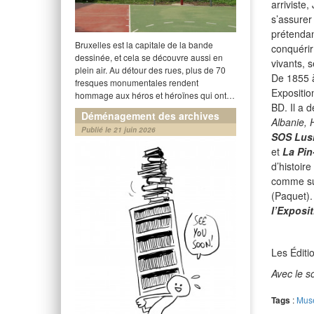
arriviste,
s’assurer
prétendan
Bruxelles est la capitale de la bande
conquéri
dessinée, et cela se découvre aussi en
vivants, 
plein air. Au détour des rues, plus de 70
De 1855 à
fresques monumentales rendent
Expositio
hommage aux héros et héroïnes qui ont…
BD. Il a 
Déménagement des archives
Albanie, 
Publié le 21 juin 2026
SOS Lusi
et
La Pin
d’histoir
comme sup
(Paquet).
l’Exposit
Les Éditi
Avec le s
Tags
:
Mus