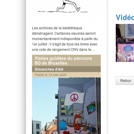
Vidé
Les archives de la bédéthèque
déménagent. Certaines oeuvres seront
momentanément indisponible à partir du
1er juillet : il s'agit de tous les livres avec
une cote de rangement CNV dans le…
Visites guidées du parcours
BD de Bruxelles
Dimanches d'été
Publié le 13 mai 2026
Retour