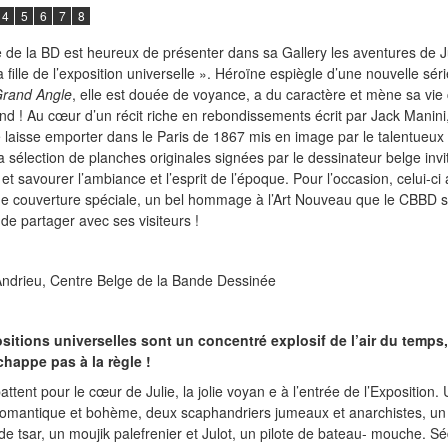
4
5
6
7
8
de la BD est heureux de présenter dans sa Gallery les aventures de Ju
 fille de l’exposition universelle ». Héroïne espiègle d’une nouvelle sér
rand Angle
, elle est douée de voyance, a du caractère et mène sa vi
tend ! Au cœur d’un récit riche en rebondissements écrit par Jack Manini,
e laisse emporter dans le Paris de 1867 mis en image par le talentueux
a sélection de planches originales signées par le dessinateur belge invi
 et savourer l’ambiance et l’esprit de l’époque. Pour l’occasion, celui-c
ne couverture spéciale, un bel hommage à l’Art Nouveau que le CBBD s
 de partager avec ses visiteurs !
ndrieu, Centre Belge de la Bande Dessinée
sitions universelles sont un concentré explosif de l’air du temps,
chappe pas à la règle !
ttent pour le cœur de Julie, la jolie voyan e à l’entrée de l’Exposition.
romantique et bohème, deux scaphandriers jumeaux et anarchistes, un f
e de tsar, un moujik palefrenier et Julot, un pilote de bateau- mouche. S