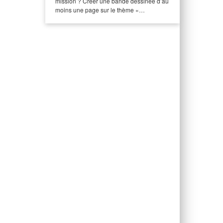
mission ? Créer une bande dessinée d’au
moins une page sur le thème «…