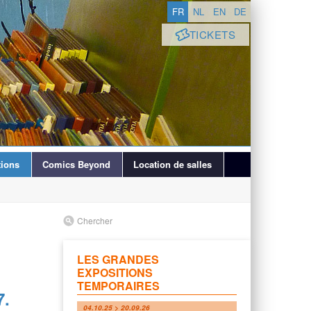
FR
NL
EN
DE
TICKETS
ions
Comics Beyond
Location de salles
Chercher
LES GRANDES
EXPOSITIONS
TEMPORAIRES
7.
04.10.25 > 20.09.26