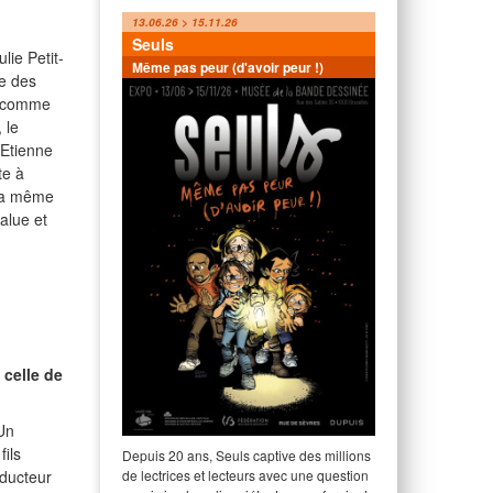
13.06.26 > 15.11.26
Seuls
lie Petit-
Même pas peur (d'avoir peur !)
ie des
e comme
 le
 Etienne
te à
i a même
alue et
 celle de
 Un
ils
Depuis 20 ans, Seuls captive des millions
éducteur
de lectrices et lecteurs avec une question