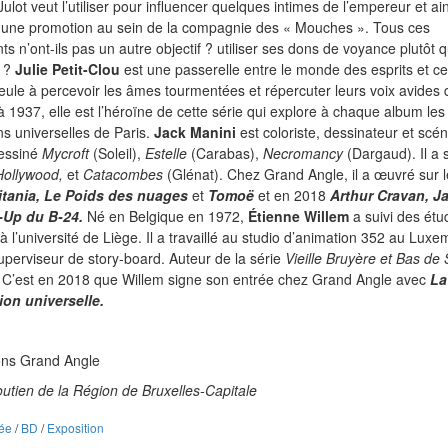
 Julot veut l’utiliser pour influencer quelques intimes de l’empereur et ai
 une promotion au sein de la compagnie des « Mouches ». Tous ces
ts n’ont-ils pas un autre objectif ? utiliser ses dons de voyance plutôt q
r ?
Julie Petit-Clou
est une passerelle entre le monde des esprits et ce
seule à percevoir les âmes tourmentées et répercuter leurs voix avides d
 1937, elle est l’héroïne de cette série qui explore à chaque album les
ns universelles de Paris.
Jack Manini
est coloriste, dessinateur et scén
dessiné
Mycroft
(Soleil),
Estelle
(Carabas),
Necromancy
(Dargaud). Il a 
Hollywood,
et
Catacombes
(Glénat). Chez Grand Angle, il a œuvré sur l
tania, Le Poids des
nuages
et
Tomoë
et
en 2018
Arthur Cravan, J
-Up du B-24.
Né en Belgique en 1972,
Étienne Willem
a suivi des étu
e à l’université de Liège. Il a travaillé au studio d’animation 352 au Lux
erviseur de story-board. Auteur de la série
Vieille Bruyère et Bas de 
 C’est en 2018 que Willem signe son entrée chez Grand Angle avec
La
ion universelle.
ons Grand Angle
outien de la Région de Bruxelles-Capitale
ée
/
BD
/
Exposition