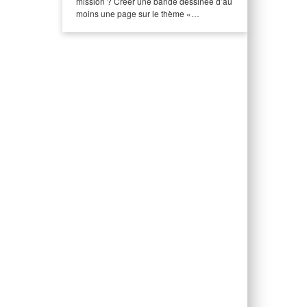
mission ? Créer une bande dessinée d’au
moins une page sur le thème «…