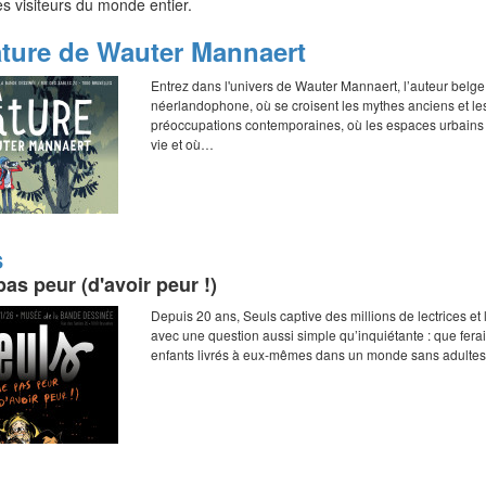
des visiteurs du monde entier.
ature de Wauter Mannaert
Entrez dans l'univers de Wauter Mannaert, l’auteur belge
néerlandophone, où se croisent les mythes anciens et le
préoccupations contemporaines, où les espaces urbains
vie et où…
s
s peur (d'avoir peur !)
Depuis 20 ans, Seuls captive des millions de lectrices et 
avec une question aussi simple qu’inquiétante : que fera
enfants livrés à eux-mêmes dans un monde sans adulte