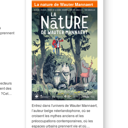
La nature de Wauter Mannaert
s
 prennent
lecteurs
ient des
s ?Cet…
Entrez dans l'univers de Wauter Mannaert,
l’auteur belge néerlandophone, où se
croisent les mythes anciens et les
préoccupations contemporaines, où les
espaces urbains prennent vie et où…