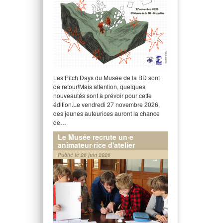
Les Pitch Days du Musée de la BD sont
de retour!Mais attention, quelques
nouveautés sont à prévoir pour cette
édition.Le vendredi 27 novembre 2026,
des jeunes auteurices auront la chance
de…
Le Musée recrute un·e
animateur·rice d'atelier
Publié le 26 juin 2026