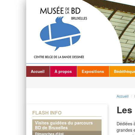
Accueil
À propos
Expositions
Bédéthèqu
Accueil
/
Les 
FLASH INFO
Visites guidées du parcours
Dédiées à
BD de Bruxelles
grandes e
Dimanches d'été