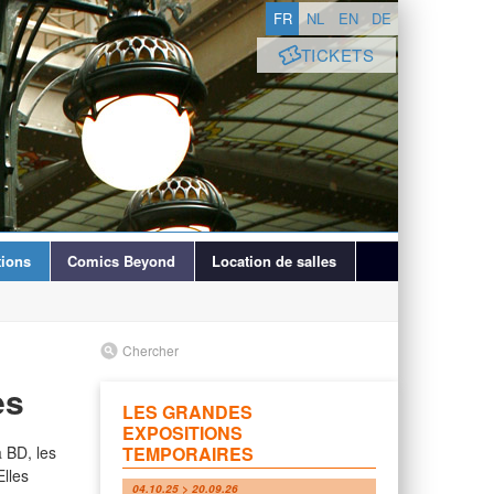
FR
NL
EN
DE
TICKETS
ions
Comics Beyond
Location de salles
Chercher
es
LES GRANDES
EXPOSITIONS
 BD, les
TEMPORAIRES
lles
04.10.25 > 20.09.26