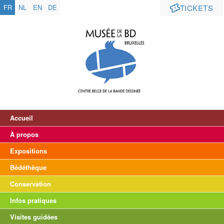
FR
NL
EN
DE
TICKETS
Accueil
À propos
Expositions
Bédéthèque
Conservation
Infos pratiques
Visites guidées