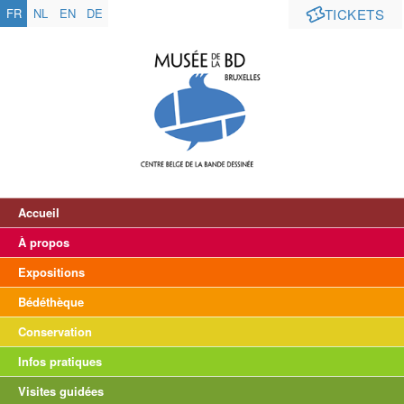
FR
NL
EN
DE
TICKETS
Accueil
À propos
Expositions
Bédéthèque
Conservation
Infos pratiques
Visites guidées