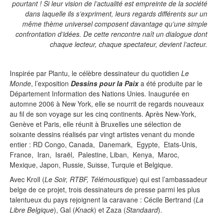
pourtant ! Si leur vision de l’actualité est empreinte de la société
dans laquelle ils s’expriment, leurs regards différents sur un
même thème universel composent davantage qu’une simple
confrontation d’idées. De cette rencontre naît un dialogue dont
chaque lecteur, chaque spectateur, devient l’acteur.
Inspirée par Plantu, le célèbre dessinateur du quotidien
Le
Monde
, l’exposition
Dessins pour la Paix
a été produite par le
Département Information des Nations Unies. Inaugurée en
automne 2006 à New York, elle se nourrit de regards nouveaux
au fil de son voyage sur les cinq continents. Après New-York,
Genève et Paris, elle réunit à Bruxelles une sélection de
soixante dessins réalisés par vingt artistes venant du monde
entier : RD Congo, Canada, Danemark, Egypte, Etats-Unis,
France, Iran, Israël, Palestine, Liban, Kenya, Maroc,
Mexique, Japon, Russie, Suisse, Turquie et Belgique.
Avec Kroll (
Le Soir, RTBF, Télémoustique
) qui est l’ambassadeur
belge de ce projet, trois dessinateurs de presse parmi les plus
talentueux du pays rejoignent la caravane : Cécile Bertrand (
La
Libre Belgique
), Gal (
Knack
) et Zaza (
Standaard
).