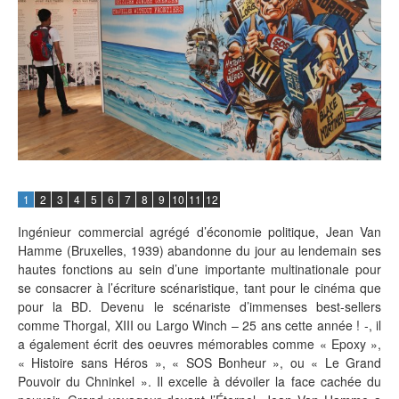
1
2
3
4
5
6
7
8
9
10
11
12
Ingénieur commercial agrégé d’économie politique, Jean Van
Hamme (Bruxelles, 1939) abandonne du jour au lendemain ses
hautes fonctions au sein d’une importante multinationale pour
se consacrer à l’écriture scénaristique, tant pour le cinéma que
pour la BD. Devenu le scénariste d’immenses best-sellers
comme Thorgal, XIII ou Largo Winch – 25 ans cette année ! -, il
a également écrit des oeuvres mémorables comme « Epoxy »,
« Histoire sans Héros », « SOS Bonheur », ou « Le Grand
Pouvoir du Chninkel ». Il excelle à dévoiler la face cachée du