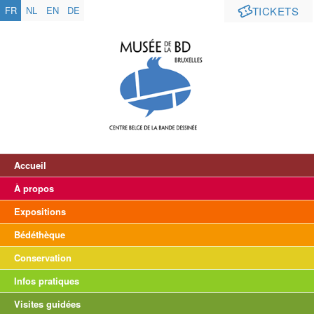
FR
NL
EN
DE
TICKETS
Accueil
À propos
Expositions
Bédéthèque
Conservation
Infos pratiques
Visites guidées