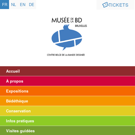
FR
NL
EN
DE
TICKETS
Accueil
À propos
Expositions
Bédéthèque
Conservation
Infos pratiques
Visites guidées