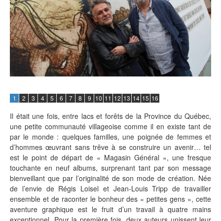
1
2
3
4
5
6
7
8
9
10
11
12
13
14
15
16
Il était une fois, entre lacs et forêts de la Province du Québec,
une petite communauté villageoise comme il en existe tant de
par le monde : quelques familles, une poignée de femmes et
d’hommes œuvrant sans trêve à se construire un avenir… tel
est le point de départ de « Magasin Général », une fresque
touchante en neuf albums, surprenant tant par son message
bienveillant que par l’originalité de son mode de création. Née
de l’envie de Régis Loisel et Jean-Louis Tripp de travailler
ensemble et de raconter le bonheur des « petites gens », cette
aventure graphique est le fruit d’un travail à quatre mains
exceptionnel. Pour la première fois, deux auteurs unissent leur