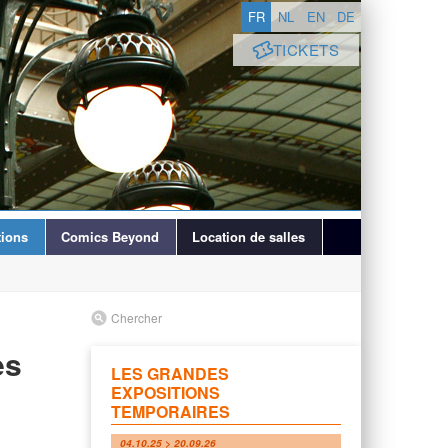
FR
NL
EN
DE
TICKETS
ions
Comics Beyond
Location de salles
Chercher
es
LES GRANDES
EXPOSITIONS
TEMPORAIRES
04.10.25 > 20.09.26