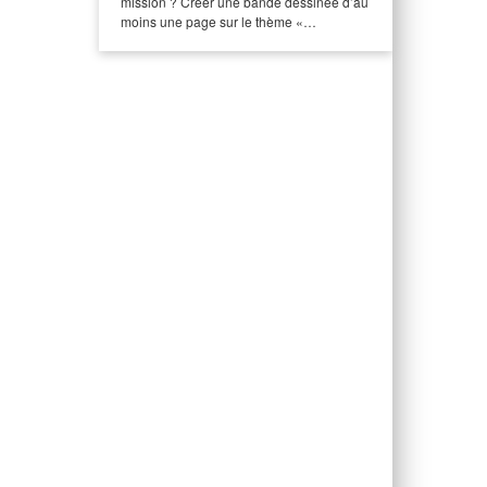
mission ? Créer une bande dessinée d’au
moins une page sur le thème «…