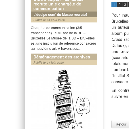
recrute un.e chargé.e de
1
2
3
communication
L'équipe com' du Musée recrute!
Pour ina
Publié le 04 août 2026
Bruxelles
un auteu
Chargé·e de communication (3/5 –
francophone) Le Musée de la BD –
album pub
Bruxelles Le Musée de la BD – Bruxelles
Cross
(sc
est une institution de référence consacrée
Dufaux),
au neuvième art. À travers ses…
une œuvr
Déménagement des archives
(scénari
Publié le 21 juin 2026
totaleme
Lombard.
l’Institu
consacre 
En contr
suivre en
Retour