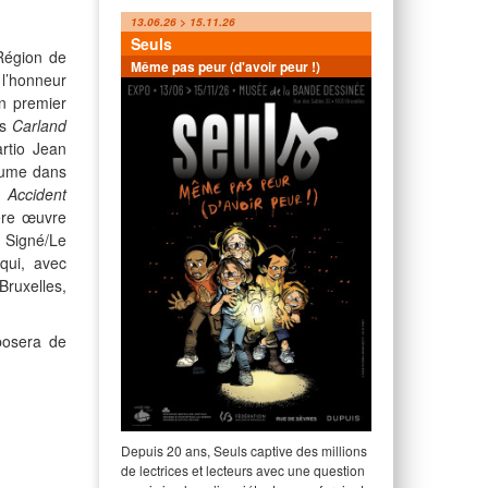
13.06.26 > 15.11.26
Seuls
 Région de
Même pas peur (d'avoir peur !)
 l’honneur
n premier
ès
Carland
rtio Jean
lume dans
Accident
ère œuvre
Signé/Le
qui, avec
Bruxelles,
posera de
Depuis 20 ans, Seuls captive des millions
de lectrices et lecteurs avec une question