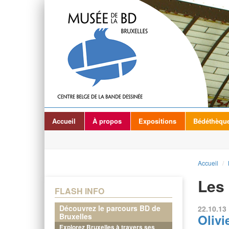
Accueil
À propos
Expositions
Bédéthèqu
Accueil
/
Les 
FLASH INFO
Découvrez le parcours BD de
22.10.13 
Bruxelles
Olivi
Explorez Bruxelles à travers ses