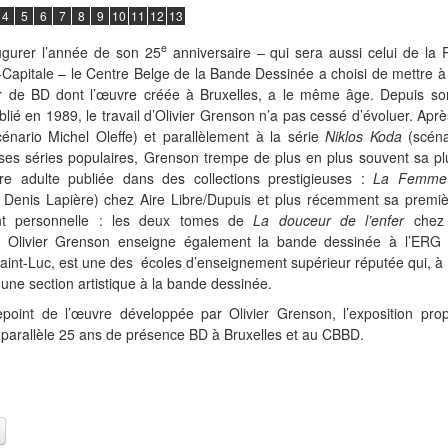
4
5
6
7
8
9
10
11
12
13
e
ugurer l’année de son 25
anniversaire – qui sera aussi celui de la
-Capitale – le Centre Belge de la Bande Dessinée a choisi de mettre à
r de BD dont l’œuvre créée à Bruxelles, a le même âge. Depuis so
lié en 1989, le travail d’Olivier Grenson n’a pas cessé d’évoluer. Apr
énario Michel Oleffe) et parallèlement à la série
Niklos Koda
(scéna
 ses séries populaires, Grenson trempe de plus en plus souvent sa p
e adulte publiée dans des collections prestigieuses :
La Femme 
o Denis Lapière) chez Aire Libre/Dupuis et plus récemment sa premi
nt personnelle : les deux tomes de
La douceur de l’enfer
chez 
 Olivier Grenson enseigne également la bande dessinée à l’ERG 
t Saint-Luc, est une des écoles d’enseignement supérieur réputée qui, à 
une section artistique à la bande dessinée.
epoint de l’œuvre développée par Olivier Grenson, l’exposition pro
 parallèle 25 ans de présence BD à Bruxelles et au CBBD.