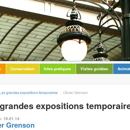
e
Conservation
Infos pratiques
Visites guidées
Animat
Les grandes expositions temporaires
/
Olivier Grenson
grandes expositions temporair
> 19.01.14
er Grenson