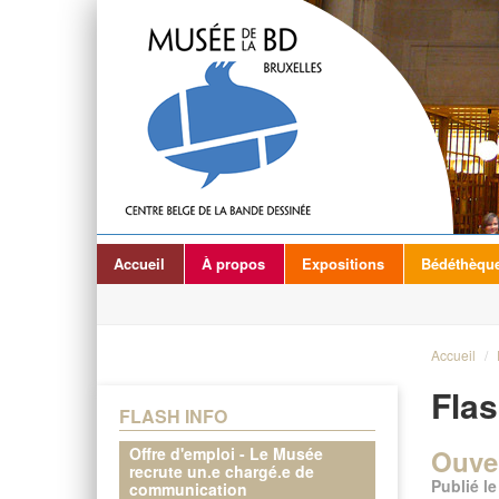
Accueil
À propos
Expositions
Bédéthèqu
Accueil
/
Flas
FLASH INFO
Offre d'emploi - Le Musée
Ouver
recrute un.e chargé.e de
Publié l
communication