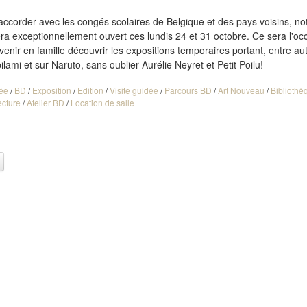
'accorder avec les congés scolaires de Belgique et des pays voisins, no
a exceptionnellement ouvert ces lundis 24 et 31 octobre. Ce sera l'oc
venir en famille découvrir les expositions temporaires portant, entre aut
ilami et sur Naruto, sans oublier Aurélie Neyret et Petit Poilu!
ée
/
BD
/
Exposition
/
Edition
/
Visite guidée
/
Parcours BD
/
Art Nouveau
/
Bibliothè
ecture
/
Atelier BD
/
Location de salle