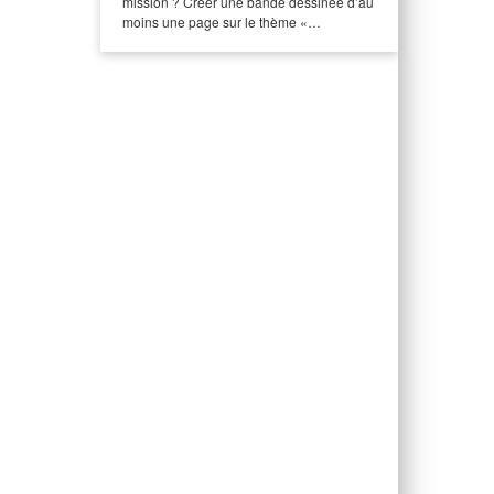
mission ? Créer une bande dessinée d’au
moins une page sur le thème «…