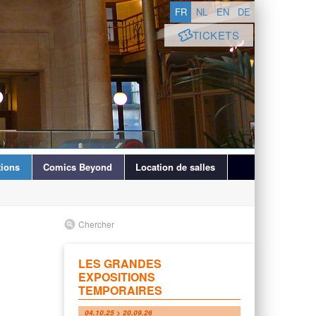
FR
NL
EN
DE
TICKETS
ions
Comics Beyond
Location de salles
Chercher
LES GRANDES
EXPOSITIONS
TEMPORAIRES
04.10.25 > 20.09.26