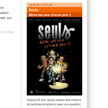
13.06.26 > 15.11.26
tre
Seuls
casion
Même pas peur (d'avoir peur !)
res, sur
que d'étude
Depuis 20 ans, Seuls captive des millions
de lectrices et lecteurs avec une question