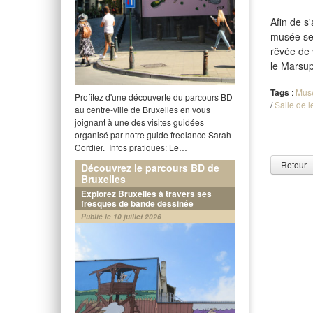
Afin de s
musée ser
rêvée de 
le Marsup
Tags
:
Mus
Profitez d'une découverte du parcours BD
/
Salle de l
au centre-ville de Bruxelles en vous
joignant à une des visites guidées
organisé par notre guide freelance Sarah
Cordier. Infos pratiques: Le…
Retour
Découvrez le parcours BD de
Bruxelles
Explorez Bruxelles à travers ses
fresques de bande dessinée
Publié le 10 juillet 2026