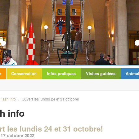
e
Conservation
Infos pratiques
Visites guidées
Animat
Flash info
/
Ouvert les lundis 24 et 31 octobre!
h info
t les lundis 24 et 31 octobre!
e 17 octobre 2022