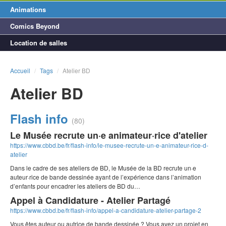
Animations
Comics Beyond
Location de salles
Accueil
/
Tags
/
Atelier BD
Atelier BD
Flash info
(80)
Le Musée recrute un·e animateur·rice d'atelier
https://www.cbbd.be/fr/flash-info/le-musee-recrute-un-e-animateur-rice-d-
atelier
Dans le cadre de ses ateliers de BD, le Musée de la BD recrute un·e
auteur·rice de bande dessinée ayant de l’expérience dans l’animation
d’enfants pour encadrer les ateliers de BD du…
Appel à Candidature - Atelier Partagé
https://www.cbbd.be/fr/flash-info/appel-a-candidature-atelier-partage-2
Vous êtes auteur ou autrice de bande dessinée ? Vous avez un projet en