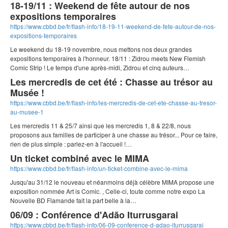
18-19/11 : Weekend de fête autour de nos
expositions temporaires
https://www.cbbd.be/fr/flash-info/18-19-11-weekend-de-fete-autour-de-nos-
expositions-temporaires
Le weekend du 18-19 novembre, nous mettons nos deux grandes
expositions temporaires à l'honneur. 18/11 : Zidrou meets New Flemish
Comic Strip ! Le temps d'une après-midi, Zidrou et cinq auteurs…
Les mercredis de cet été : Chasse au trésor au
Musée !
https://www.cbbd.be/fr/flash-info/les-mercredis-de-cet-ete-chasse-au-tresor-
au-musee-1
Les mercredis 11 & 25/7 ainsi que les mercredis 1, 8 & 22/8, nous
proposons aux familles de participer à une chasse au trésor... Pour ce faire,
rien de plus simple : parlez-en à l'accueil !…
Un ticket combiné avec le MIMA
https://www.cbbd.be/fr/flash-info/un-ticket-combine-avec-le-mima
Jusqu'au 31/12 le nouveau et néanmoins déjà célèbre MIMA propose une
exposition nommée Art is Comic. , Celle-ci, toute comme notre expo La
Nouvelle BD Flamande fait la part belle à la…
06/09 : Conférence d'Adão Iturrusgarai
https://www.cbbd.be/fr/flash-info/06-09-conference-d-adao-iturrusgarai