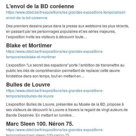
L'envol de la BD coréenne
https://www.cbbd.be/fr/expositions/les-grandes-expositions-temporaires/l-
envol-de-la-bd-coreenne
Des premiers dessins parus dans la presse aux webtoons les plus récents,
en passant par les personnages populaires et les séries majeures,
l’exposition invite les visiteurs à découvrir toute…
Blake et Mortimer
https://www.cbbd.be/fr/expositions/les-grandes-expositions-
temporaires/blake-et-mortimer
L’exposition "Le secret des espadons" porte l’ambition de transmettre au
public les clés de compréhension permettant de replacer cette œuvre
fondatrice dans son temps, tout en mettant en…
Bulles de Louvre
https://www.cbbd.be/fr/expositions/les-grandes-expositions-
temporaires/bulles-de-louvre
L’exposition Bulles de Louvre, présentée au Musée de la BD, propose à
ses visiteurs de découvrir le Louvre à travers le regard de vingt auteurs de
Bande Dessinée. En mettant en lumière…
Marc Sleen 100. Néron 75.
https://www.cbbd.be/fr/expositions/les-grandes-expositions-
temporaires/marc-sleen-100-neron-75