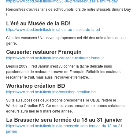
https://www.cbbd.be/fr/flash-info/25-06-premier-brussels-smurfs-day
Rencontrez d'autres fans de schtroumpfs lors de notre Brussels Smurfs Day
!
L'été au Musée de la BD!
https://www.cbbd.be/fr/flash-info/l-ete-au-musee-de-la-bd
C'est les vacances ! Nous vous proposons cet été des animations en tout
genre.
Causerie: restaurer Franquin
https://www.cbbd.be/fr/flash-info/causerie-restaurer-franquin
Depuis 2009, Fred Jannin s’est vu confier la tâche délicate mais
passionnante de restaurer l’œuvre de Franquin. Rétablir les couleurs,
rescanner le trait, mais aussi retrouver et remettre…
Workshop création BD
https://www.cbbd.be/fr/flash-info/workshop-creation-bd
Suite au succès des deux éditions précédentes, le CBBD réitère le
Workshop Création BD. Ce rendez-vous annuel entre jeunes créateurs et
éditeurs aura lieu le 9 mars cette année.
La Brasserie sera fermée du 18 au 31 janvier
https://www.cbbd.be/fr/flash-info/la-brasserie-sera-fermee-du-18-au-31-
janvier