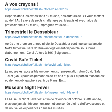
A vos crayons !
https://www.cbbd.be/fr/flash-info/a-vos-crayons
Répartis dans les expositions du musée, des auteurs de BD vous mettent
au défi ! Au travers de petits challenges participatifs et avec l’aide de
professionnels du milieu, imprégnez-vous de…
Trimestriel le Dessableur
https://www.cbbd.be/fr/flash-info/trimestriel-le-dessableur
Après une première année pilote, le Dessableur continue sur sa lancée !
Notre trimestriel sera dorénavant également disponible sous forme
d'abonnement. Celui s'élève à 30€ (Belgique)…
Covid Safe Ticket
https://www.cbbd.be/fr/flash-info/covid-safe-ticket
Le musée est accessible uniquement sur présentation d'un Covid Safe
Ticket (CST) pour les personnes de 16 ans et plus. Le port du masque est
également obligatoire à partir de 6 ans. En…
Museum Night Fever
https://www.cbbd.be/fr/flash-info/museum-night-fever-1
La Museum Night Fever est enfin de retour ce 23 octobre ! Cette année,
plus que jamais, l'évenement promet une soirée pleine d'effervescence et
de nouvelles expériences dans les musées…