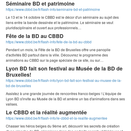
Séminaire BD et patrimoine
https://www.cbbd.be/fr/flash-info/seminaire-bd-et-patrimoine
Le 13 et le 14 octobre le CBBD est le décor d'un séminaire au sujet des
liens entre la bande dessinée et le patrimoine. Le séminaire se veut
pluridisciplinaire et ouvert aux professionnels…
Fête de la BD au CBBD
https://www.cbbd.be/fr/flash-info/fete-de-la-bd-au-cbbd
Pendant un mois, la Fête de la BD de Bruxelles offre une panoplie
d'activités BD partout dans la ville. Découvrez le programme des
animations au CBBD sur la page spéciale de ce site, ou sur…
Lyon BD fait son festival au Musée de la BD de
Bruxelles!
https://www.cbbd.be/fr/flash-info/lyon-bd-fait-son-festival-au-musee-de-la-
bd-de-bruxelles
Assistez à une grande journée de rencontres franco-belges ! L'équipe de
Lyon BD s'invite au Musée de la BD et amène un tas d'animations dans ses
valises.
Le CBBD et la réalité augmentée
https://www.cbbd.be/fr/flash-info/le-cbbd-et-la-realite-augmentee
Chasser les héros belges du 9ème art, découvrir les secrets de création