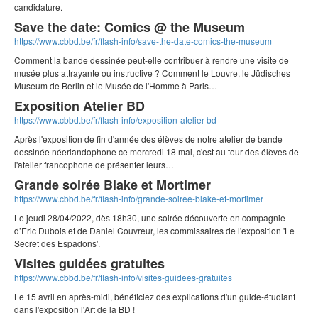
candidature.
Save the date: Comics @ the Museum
https://www.cbbd.be/fr/flash-info/save-the-date-comics-the-museum
Comment la bande dessinée peut-elle contribuer à rendre une visite de
musée plus attrayante ou instructive ? Comment le Louvre, le Jüdisches
Museum de Berlin et le Musée de l'Homme à Paris…
Exposition Atelier BD
https://www.cbbd.be/fr/flash-info/exposition-atelier-bd
Après l'exposition de fin d'année des élèves de notre atelier de bande
dessinée néerlandophone ce mercredi 18 mai, c'est au tour des élèves de
l'atelier francophone de présenter leurs…
Grande soirée Blake et Mortimer
https://www.cbbd.be/fr/flash-info/grande-soiree-blake-et-mortimer
Le jeudi 28/04/2022, dès 18h30, une soirée découverte en compagnie
d’Eric Dubois et de Daniel Couvreur, les commissaires de l'exposition 'Le
Secret des Espadons'.
Visites guidées gratuites
https://www.cbbd.be/fr/flash-info/visites-guidees-gratuites
Le 15 avril en après-midi, bénéficiez des explications d'un guide-étudiant
dans l'exposition l'Art de la BD !