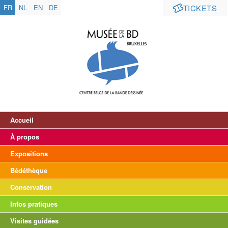
FR
NL
EN
DE
TICKETS
Accueil
À propos
Expositions
Bédéthèque
Conservation
Infos pratiques
Visites guidées