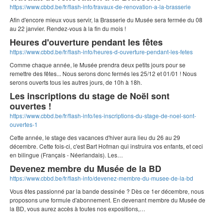
https://www.cbbd.be/fr/flash-info/travaux-de-renovation-a-la-brasserie
Afin d'encore mieux vous servir, la Brasserie du Musée sera fermée du 08
au 22 janvier. Rendez-vous à la fin du mois !
Heures d'ouverture pendant les fêtes
https://www.cbbd.be/fr/flash-info/heures-d-ouverture-pendant-les-fetes
Comme chaque année, le Musée prendra deux petits jours pour se
remettre des fêtes... Nous serons donc fermés les 25/12 et 01/01 ! Nous
serons ouverts tous les autres jours, de 10h à 18h.
Les inscriptions du stage de Noël sont
ouvertes !
https://www.cbbd.be/fr/flash-info/les-inscriptions-du-stage-de-noel-sont-
ouvertes-1
Cette année, le stage des vacances d'hiver aura lieu du 26 au 29
décembre. Cette fois-ci, c'est Bart Hofman qui instruira vos enfants, et ceci
en bilingue (Français - Néerlandais). Les…
Devenez membre du Musée de la BD
https://www.cbbd.be/fr/flash-info/devenez-membre-du-musee-de-la-bd
Vous êtes passionné par la bande dessinée ? Dès ce 1er décembre, nous
proposons une formule d'abonnement. En devenant membre du Musée de
la BD, vous aurez accès à toutes nos expositions,…