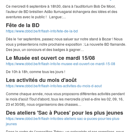
Ce mercredi 6 septembre à 18h30, dans à l'auditorium Bob De Moor,
l'auteur de BD brésilien Adão Iturrusgarai échangera des idées et des
aventures avec le public ! Langue:…
Fête de la BD
https://www.cbbd.be/fr/flash-info/fete-de-la-bd
Dès le 1er septembre, passez nous saluer sur notre stand à Bozar ! Nous
vous y présenterons notre prochaine exposition : La nouvelle BD flamande.
Des jeux, un concours et des badges à gagner…
Le Musée est ouvert ce mardi 15/08
https://www.cbbd.be/fr/flash-info/le-musee-est-ouvert-ce-mardi-15-08
De 10h à 18h, comme tous les jours !
Les activités du mois d'août
https://www.cbbd.be/fr/flash-info/les-activites-du-mois-d-aout
Comme chaque année, nous vous proposons différentes activités pendant
le mois d'août !Tout d'abord, tous les mercredis (c'est-a-dire les 02, 09, 16,
23 et 30/08), nous organiserons des chasses…
Des ateliers 'Sac à Puces' pour les plus jeunes
https://www.cbbd.be/fr/flash-info/des-ateliers-sac-a-puces-pour-les-plus-
jeunes
Dans le cadre de l’exposition Zidrou, un scénariste et ses complices, nous