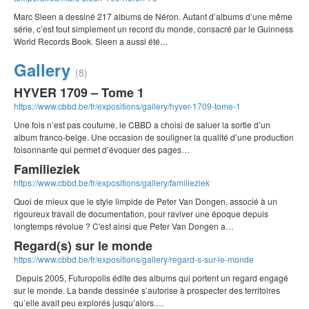
Marc Sleen a dessiné 217 albums de Néron. Autant d’albums d’une même
série, c’est tout simplement un record du monde, consacré par le Guinness
World Records Book. Sleen a aussi été…
Gallery
(8)
HYVER 1709 – Tome 1
https://www.cbbd.be/fr/expositions/gallery/hyver-1709-tome-1
Une fois n’est pas coutume, le CBBD a choisi de saluer la sortie d’un
album franco-belge. Une occasion de souligner la qualité d’une production
foisonnante qui permet d’évoquer des pages…
Familieziek
https://www.cbbd.be/fr/expositions/gallery/familieziek
Quoi de mieux que le style limpide de Peter Van Dongen, associé à un
rigoureux travail de documentation, pour raviver une époque depuis
longtemps révolue ? C'est ainsi que Peter Van Dongen a…
Regard(s) sur le monde
https://www.cbbd.be/fr/expositions/gallery/regard-s-sur-le-monde
Depuis 2005, Futuropolis édite des albums qui portent un regard engagé
sur le monde. La bande dessinée s’autorise à prospecter des territoires
qu’elle avait peu explorés jusqu’alors.…