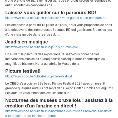
d'une planche de BD, s‘immiscer dans des endroits secrets et féériques et,
enfin, écouter les confidences de…
Laissez-vous guider sur le parcours BD!
https://www.cbbd.be/fr/flash-info/laissez-vous-guider-sur-le-parcours-bd
Les dimanche à partir du 18 juillet, à 14h30, nous vous proposons de partir
à la découverte des nombreuses fresques BD qui garnissent Bruxelles lors
d'une visite guidée dans les rues du…
Jeudis en musique
https://www.cbbd.be/fr/flash-info/jeudis-en-musique
En suivant le parcours des expositions, laissez-vous porter par les
interventions musicales d’un(e) soliste classique dans l’acoustique du
magnifique bâtiment Horta qui abrite le Musée de la…
Picture festival!
https://www.cbbd.be/fr/flash-info/picture-festival
Le CBBD s'associe au très beau Picture Festival 2021 avec un meet &
greet de quelques auteurs présents dans l'expo United Comics of Belgium !
Les auteurs vous offrent des explications sur…
Nocturnes des musées bruxellois : assistez à la
création d'un fanzine en direct !
https://www.cbbd.be/fr/flash-info/nocturnes-des-musees-bruxellois-assistez-
a-la-creation-d-un-fanzine-en-direct