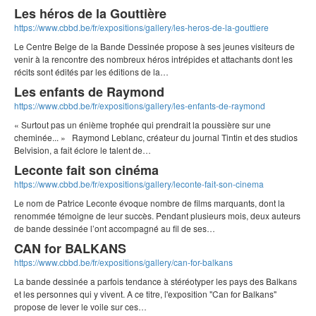
Les héros de la Gouttière
https://www.cbbd.be/fr/expositions/gallery/les-heros-de-la-gouttiere
Le Centre Belge de la Bande Dessinée propose à ses jeunes visiteurs de
venir à la rencontre des nombreux héros intrépides et attachants dont les
récits sont édités par les éditions de la…
Les enfants de Raymond
https://www.cbbd.be/fr/expositions/gallery/les-enfants-de-raymond
« Surtout pas un énième trophée qui prendrait la poussière sur une
cheminée... » Raymond Leblanc, créateur du journal Tintin et des studios
Belvision, a fait éclore le talent de…
Leconte fait son cinéma
https://www.cbbd.be/fr/expositions/gallery/leconte-fait-son-cinema
Le nom de Patrice Leconte évoque nombre de films marquants, dont la
renommée témoigne de leur succès. Pendant plusieurs mois, deux auteurs
de bande dessinée l’ont accompagné au fil de ses…
CAN for BALKANS
https://www.cbbd.be/fr/expositions/gallery/can-for-balkans
La bande dessinée a parfois tendance à stéréotyper les pays des Balkans
et les personnes qui y vivent. A ce titre, l'exposition "Can for Balkans"
propose de lever le voile sur ces…