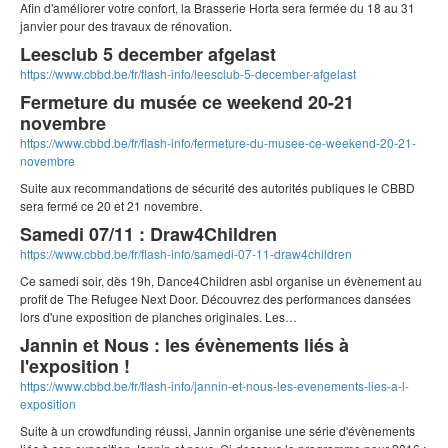
Afin d'améliorer votre confort, la Brasserie Horta sera fermée du 18 au 31
janvier pour des travaux de rénovation.
Leesclub 5 december afgelast
https://www.cbbd.be/fr/flash-info/leesclub-5-december-afgelast
Fermeture du musée ce weekend 20-21
novembre
https://www.cbbd.be/fr/flash-info/fermeture-du-musee-ce-weekend-20-21-
novembre
Suite aux recommandations de sécurité des autorités publiques le CBBD
sera fermé ce 20 et 21 novembre.
Samedi 07/11 : Draw4Children
https://www.cbbd.be/fr/flash-info/samedi-07-11-draw4children
Ce samedi soir, dès 19h, Dance4Children asbl organise un évènement au
profit de The Refugee Next Door. Découvrez des performances dansées
lors d'une exposition de planches originales. Les…
Jannin et Nous : les évènements liés à
l'exposition !
https://www.cbbd.be/fr/flash-info/jannin-et-nous-les-evenements-lies-a-l-
exposition
Suite à un crowdfunding réussi, Jannin organise une série d'évènements