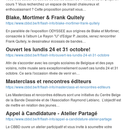
cours ? Vous recherchez un espace de travail chaleureux et
enthousiasmant ? Cette proposition pourrait vous…
Blake, Mortimer & Frank Quitely
https://www.cbbd.be/fr/flash-info/blake-mortimer-frank-quitely
En parallèle de l'exposition ODYSSEE aux origines de Blake et Mortimer,
consacrée à l'album Le Rayon "U" d'Edgar P. Jacobs, venez rencontrer
Frank Quitely, le dessinateur écossais de bandes…
Ouvert les lundis 24 et 31 octobre!
https://www.cbbd.be/fr/flash-info/ouvert-les-lundis-24-et-31-octobre
Afin de s'accorder avec les congés scolaires de Belgique et des pays
voisins, notre musée sera exceptionnellement ouvert ces lundis 24 et 31
octobre. Ce sera l'occasion rêvée de venir en…
Masterclass et rencontres éditeurs
https://www.cbbd.be/fr/flash-info/masterclass-et-rencontres-editeurs
Les Masterclass et rencontres éditeurs sont une initiative du Centre Belge
de la Bande Dessinée et de l’Association Raymond Leblanc. L’objectif est
de mettre en relation des jeunes…
Appel à Candidature - Atelier Partagé
https://www.cbbd.be/fr/flash-info/appel-a-candidature-atelier-partage
Le CBBD ouvre un atelier participatif et vous invite à soumettre votre