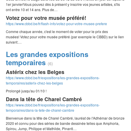
1er janvier!Vous pouvez dès à présent y inscrire vos jeunes artistes, s'ils
ont entre 10 et 14 ans. Plus de…
Votez pour votre musée préféré!
https://www.cbbd.be/fr/flash-info/votez-pour-votre-musee-prefere
Comme chaque année, c'est le moment de voter pour le prix des
musées! Votez pour votre musée préféré (par exemple le CBBD) sur le lien
suivant:…
Les grandes expositions
temporaires
(6)
Astérix chez les Belges
https://www.cbbd.be/fr/expositions/les-grandes-expositions-
temporaires/asterix-chez-les-belges
Prolongé jusqu'au 01/10 !
Dans la tête de Charel Cambré
https://www.cbbd.be/fr/expositions/les-grandes-expositions-
temporaires/dans-la-tete-de-charel-cambre
Bienvenue dans la tête de Charel Cambré, lauréat de l'Adhémar de bronze
2020 et connu pour des séries de bande dessinée telles que Amphoria,
Spirou, Jump, Philippe et Mathilde, Pinanti…