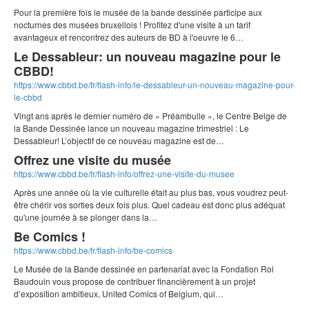
Pour la première fois le musée de la bande dessinée participe aux
nocturnes des musées bruxellois ! Profitez d'une visite à un tarif
avantageux et rencontrez des auteurs de BD à l'oeuvre le 6…
Le Dessableur: un nouveau magazine pour le
CBBD!
https://www.cbbd.be/fr/flash-info/le-dessableur-un-nouveau-magazine-pour-
le-cbbd
Vingt ans après le dernier numéro de « Préambulle », le Centre Belge de
la Bande Dessinée lance un nouveau magazine trimestriel : Le
Dessableur! L’objectif de ce nouveau magazine est de…
Offrez une visite du musée
https://www.cbbd.be/fr/flash-info/offrez-une-visite-du-musee
Après une année où la vie culturelle était au plus bas, vous voudrez peut-
être chérir vos sorties deux fois plus. Quel cadeau est donc plus adéquat
qu'une journée à se plonger dans la…
Be Comics !
https://www.cbbd.be/fr/flash-info/be-comics
Le Musée de la Bande dessinée en partenariat avec la Fondation Roi
Baudouin vous propose de contribuer financièrement à un projet
d’exposition ambitieux, United Comics of Belgium, qui…