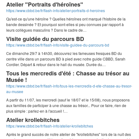
Atelier "Portraits d'héroïnes"
https://www.cbbd.be/fr/flash-info/atelier-portraits-d-heroines
Qu'est-ce qu'une héroïne ? Quelles héroïnes ont marqué l'histoire de la
bande dessinée ? Et pourquoi sont-elles si peu connues par rapport à
leurs collègues masculins ? Dans le cadre de…
Visite guidée du parcours BD
https://www.cbbd.be/fr/flash-info/visite-guidee-du-parcours-bd
Ce dimanche 29/7 à 14h30, découvrez les fameuses fresques BD du
centre ville dans un parcours BD à pied avec notre guide CBBD, Sarah
Cordier. Départ & retour dans le hall du musée. Durée du…
Tous les mercredis d'été : Chasse au trésor au
Musée !
https://www.cbbd.be/fr/flash-info/tous-les-mercredis-d-ete-chasse-au-tresor-
au-musee
A partir du 11/07, les mercredi (sauf le 18/07 et le 15/08), nous proposons
aux familles de participer à une chasse au trésor... Pour ce faire, rien de
plus simple : parlez-en à l'accueil !…
Atelier krollebitches
https://www.cbbd.be/fr/flash-info/atelier-krollebitches
Après le grand succès de notre atelier de "krollebitches" lors de la nuit des