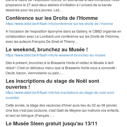
proposons le 27 août deux ateliers d’initiation à l’univers de la bande
dessinée pour les plus jeunes. Les…
Conférence sur les Droits de l'Homme
https://www.cbbd.be/fr/flash-info/conference-sur-les-droits-de-l-homme
A l'occasion de l'exposition éponyme dans sa Gallery, le CBBD organise en
collaboration avec Le Lombard une conférence sur les Droits de l'Homme,
avec les auteurs François De Smet et Thierry…
Le weekend, brunchez au Musée !
https://www.cbbd.be/fr/flash-info/le-weekend-brunchez-au-musee
Dès à présent, brunchez à la Brasserie Horta et visitez le Musée à tarif
réduit ! C'est un délicieux menu que la Brasserie Horta vous a concocté :
Oeufs, bacon, viennoiserie ou pain,…
Les inscriptions du stage de Noël sont
ouvertes !
https://www.cbbd.be/fr/flash-info/les-inscriptions-du-stage-de-noel-sont-
ouvertes
Cette année, le stage des vacances d'hiver aura lieu du 02 au 06 janvier.
Une fois n'est pas coutume, c'est Gaël de Meyere qui instruira vos enfants,
et ceci en bilingue (Français -…
Le Musée Sleen gratuit jusqu'au 13/11