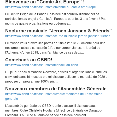
Bienvenue au "Comic Art Europe" !
https://www.cbbd.be/fr/flash-info/bienvenue-au-comic-art-europe
Le Centre Belge de la Bande Dessinée est heureux d'annoncer sa
participation au projet « Comic Art Europe » pour les 3 ans à venir ! Pas
moins de quatre organisations européennes…
Nocturne musicale "Jeroen Janssen & Friends"
https://www.cbbd.be/fr/flash-info/nocturne-musicale-jeroen-janssen-friends
Le musée vous ouvrira ses portes de 18h à 21h le 22 octobre pour une
nocturne musicale consacrée à l'auteur Jeroen Janssen, lauréat de
l'Adhemar d'or en 2018, dans l'ambiance de ses deux…
Comeback au CBBD!
https://www.cbbd.be/fr/flash-info/comeback-au-cbbd
Du jeudi 1er au dimanche 4 octobre, artistes et organisations culturelles
s’invitent dans 40 musées bruxellois pour éclipser la morosité de 2020 et
proposer un programme 100% sûr,…
Nouveaux membres de l'Assemblée Générale
https://www.cbbd.be/fr/flash-info/nouveaux-membres-de-l-assemblee-
generale
L'assemblée générale du CBBD réunie a accueilli six nouveaux
membres. Outre Christelle Hoolans (directrice générale de Dargaud-
Lombard S.A.), cinq auteurs de bande dessinée nous ont…