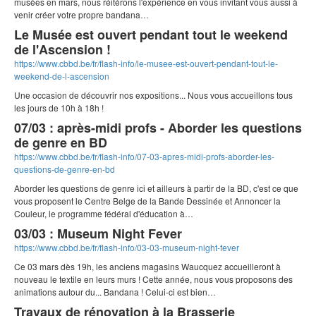
musées en mars, nous réitérons l'expérience en vous invitant vous aussi à
venir créer votre propre bandana…
Le Musée est ouvert pendant tout le weekend
de l'Ascension !
https://www.cbbd.be/fr/flash-info/le-musee-est-ouvert-pendant-tout-le-
weekend-de-l-ascension
Une occasion de découvrir nos expositions... Nous vous accueillons tous
les jours de 10h à 18h !
07/03 : après-midi profs - Aborder les questions
de genre en BD
https://www.cbbd.be/fr/flash-info/07-03-apres-midi-profs-aborder-les-
questions-de-genre-en-bd
Aborder les questions de genre ici et ailleurs à partir de la BD, c'est ce que
vous proposent le Centre Belge de la Bande Dessinée et Annoncer la
Couleur, le programme fédéral d'éducation à…
03/03 : Museum Night Fever
https://www.cbbd.be/fr/flash-info/03-03-museum-night-fever
Ce 03 mars dès 19h, les anciens magasins Waucquez accueilleront à
nouveau le textile en leurs murs ! Cette année, nous vous proposons des
animations autour du... Bandana ! Celui-ci est bien…
Travaux de rénovation à la Brasserie