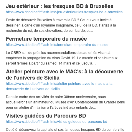
Jeu extérieur : les fresques BD à Bruxelles
https://www.cbbd.be/fr/flash-info/jeu-exterieur-les-fresques-bd-a-bruxelles
Envie de découvrir Bruxelles à travers la BD ? Ce jeu vous invite à
dessiner la carte d'un royaume imaginaire, celui de la BD. Partez à la
recherche du roi, de ses chevaliers, de son barde, et…
Fermeture temporaire du musée
https://www.cbbd.be/fr/flash-info/fermeture-temporaire-du-musee
Le CBBD suit de près les recommandations des autorités visant à
empêcher la propagation du virus Covid-19. Le musée et ses bureaux
seront fermés à partir du samedi 14 mars et ce jusqu'à…
Atelier peinture avec le MAC's: à la découverte
de l'univers de Sicilia
https://www.cbbd.be/fr/flash-info/atelier-peinture-avec-le-mac-s-a-la-
decouverte-de-l-univers-de-sicilia
Dans le cadre des activités de notre 30ème anniversaire, nous
accueillerons un animateur du Musée d'Art Contemporain du Grand-Hornu
pour un atelier d'initiation à l'art destiné aux enfants de…
Visites guidées du Parcours BD
https://www.cbbd.be/fr/flash-info/visites-guidees-du-parcours-bd
Cet été, découvrez la capitale et ses fameuses fresques BD du centre-ville