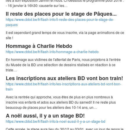
liés à son exposition Jannin et nous. Ci-dessous le programme pour 2016 :
- 16 janvier à 16h30: causerie sur les…
Il reste des places pour le stage de Pâques...
https://www.cbbd.be/fr/flash-info/il-reste-des-places-pour-le-stage-de-
paques
Il est cependant grand temps de vous inscrire, via la page animations de ce
site !
Hommage à Charlie Hebdo
https://www.cbbd.be/fr/flash-info/hommage-a-charlie-hebdo
En hommage aux victimes de l'attentat de Paris, nous projetons à l'entrée
du Musée de la BD une sélection de dessins réalisés en réaction à ce
triste…
Les inscriptions aux ateliers BD vont bon train!
https://www.cbbd.be/fr/flash-info/les-inscriptions-aux-ateliers-bd-vont-bon-
train
Avec la rentrée qui approche, vous êtes de plus en plus nombreux à
inscrire vos enfants et ados aux ateliers BD du samedi! Il ne reste plus
beaucoup de places pour les ateliers des 10-14 ans, un…
A noël aussi, il y a un stage BD!
https://www.cbbd.be/fr/flash-info/a-noel-aussi-il-y-a-un-stage-bd
Cette année, le stage aura lieu du 30/12 au 03/01, avec un jour de repos le