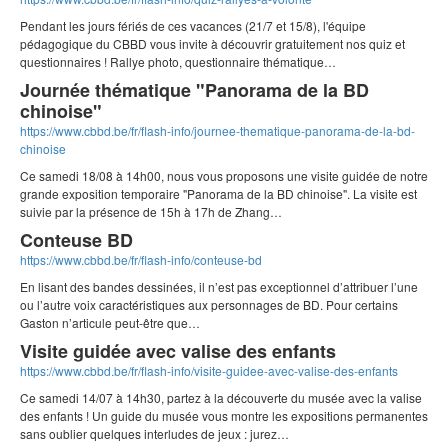
Pendant les jours fériés de ces vacances (21/7 et 15/8), l'équipe
pédagogique du CBBD vous invite à découvrir gratuitement nos quiz et
questionnaires ! Rallye photo, questionnaire thématique…
Journée thématique "Panorama de la BD
chinoise"
https://www.cbbd.be/fr/flash-info/journee-thematique-panorama-de-la-bd-
chinoise
Ce samedi 18/08 à 14h00, nous vous proposons une visite guidée de notre
grande exposition temporaire "Panorama de la BD chinoise". La visite est
suivie par la présence de 15h à 17h de Zhang…
Conteuse BD
https://www.cbbd.be/fr/flash-info/conteuse-bd
En lisant des bandes dessinées, il n’est pas exceptionnel d’attribuer l’une
ou l’autre voix caractéristiques aux personnages de BD. Pour certains
Gaston n’articule peut-être que…
Visite guidée avec valise des enfants
https://www.cbbd.be/fr/flash-info/visite-guidee-avec-valise-des-enfants
Ce samedi 14/07 à 14h30, partez à la découverte du musée avec la valise
des enfants ! Un guide du musée vous montre les expositions permanentes
sans oublier quelques interludes de jeux : jurez…