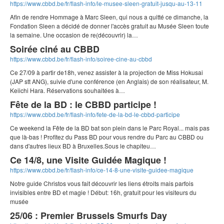
https://www.cbbd.be/fr/flash-info/le-musee-sleen-gratuit-jusqu-au-13-11
Afin de rendre Hommage à Marc Sleen, qui nous a quitté ce dimanche, la
Fondation Sleen a décidé de donner l'accès gratuit au Musée Sleen toute
la semaine. Une occasion de re(découvrir) la…
Soirée ciné au CBBD
https://www.cbbd.be/fr/flash-info/soiree-cine-au-cbbd
Ce 27/09 à partir de18h, venez assister à la projection de Miss Hokusai
(JAP stt ANG), suivie d'une conférence (en Anglais) de son réalisateur, M.
Keiichi Hara. Réservations souhaitées à…
Fête de la BD : le CBBD participe !
https://www.cbbd.be/fr/flash-info/fete-de-la-bd-le-cbbd-participe
Ce weekend la Fête de la BD bat son plein dans le Parc Royal... mais pas
que là-bas ! Profitez du Pass BD pour vous rendre du Parc au CBBD ou
dans d'autres lieux BD à Bruxelles.Sous le chapiteu…
Ce 14/8, une Visite Guidée Magique !
https://www.cbbd.be/fr/flash-info/ce-14-8-une-visite-guidee-magique
Notre guide Christos vous fait découvrir les liens étroits mais parfois
invisibles entre BD et magie ! Début: 16h, gratuit pour les visiteurs du
musée
25/06 : Premier Brussels Smurfs Day