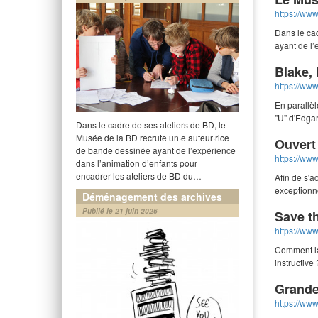
https://www
Dans le ca
ayant de l’
Blake,
https://www
En parallè
"U" d'Edga
Dans le cadre de ses ateliers de BD, le
Musée de la BD recrute un·e auteur·rice
Ouvert 
de bande dessinée ayant de l’expérience
https://www
dans l’animation d’enfants pour
encadrer les ateliers de BD du…
Afin de s'a
exceptionne
Déménagement des archives
Publié le 21 juin 2026
Save t
https://ww
Comment la
instructiv
Grande
https://www