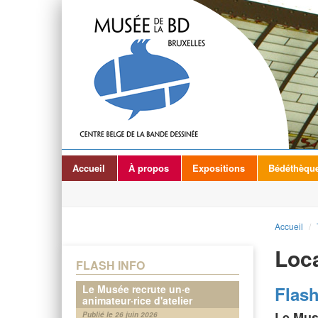
Accueil
À propos
Expositions
Bédéthèqu
Accueil
/
Loca
FLASH INFO
Le Musée recrute un·e
Flash
animateur·rice d'atelier
Le Musé
Publié le 26 juin 2026