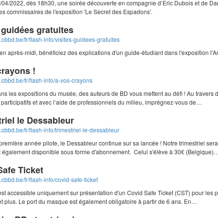
8/04/2022, dès 18h30, une soirée découverte en compagnie d’Eric Dubois et de Da
es commissaires de l'exposition 'Le Secret des Espadons'.
 guidées gratuites
.cbbd.be/fr/flash-info/visites-guidees-gratuites
 en après-midi, bénéficiez des explications d'un guide-étudiant dans l'exposition l'Ar
crayons !
.cbbd.be/fr/flash-info/a-vos-crayons
ns les expositions du musée, des auteurs de BD vous mettent au défi ! Au travers d
participatifs et avec l’aide de professionnels du milieu, imprégnez-vous de…
riel le Dessableur
.cbbd.be/fr/flash-info/trimestriel-le-dessableur
remière année pilote, le Dessableur continue sur sa lancée ! Notre trimestriel sera
 également disponible sous forme d'abonnement. Celui s'élève à 30€ (Belgique)
Safe Ticket
.cbbd.be/fr/flash-info/covid-safe-ticket
st accessible uniquement sur présentation d'un Covid Safe Ticket (CST) pour les
t plus. Le port du masque est également obligatoire à partir de 6 ans. En…