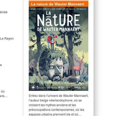
La nature de Wauter Mannaert
ssinée
m Le Rayon
ra
e ou
Entrez dans l'univers de Wauter Mannaert,
Paris…
l’auteur belge néerlandophone, où se
croisent les mythes anciens et les
préoccupations contemporaines, où les
espaces urbains prennent vie et où…