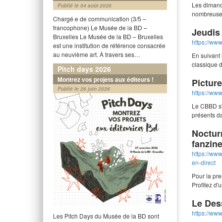
Les dimanch
Publié le 04 août 2026
nombreuses
Chargé·e de communication (3/5 –
francophone) Le Musée de la BD –
Jeudis
Bruxelles Le Musée de la BD – Bruxelles
https://www
est une institution de référence consacrée
au neuvième art. À travers ses…
En suivant 
classique 
Pitch days 2026
Montrez vos projets aux éditeurs !
Picture
Publié le 26 juin 2026
https://www.
Le CBBD s'
présents da
Nocturn
fanzine
https://www
en-direct
Pour la pre
Profitez d'
Le Des
https://ww
Les Pitch Days du Musée de la BD sont