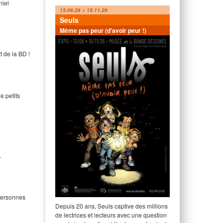
niel
13.06.26 > 15.11.26
Seuls
Même pas peur (d'avoir peur !)
t de la BD !
e petits
…
 personnes
Depuis 20 ans, Seuls captive des millions
de lectrices et lecteurs avec une question