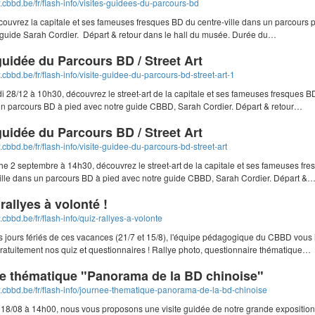
.cbbd.be/fr/flash-info/visites-guidees-du-parcours-bd
couvrez la capitale et ses fameuses fresques BD du centre-ville dans un parcours 
 guide Sarah Cordier. Départ & retour dans le hall du musée. Durée du…
guidée du Parcours BD / Street Art
.cbbd.be/fr/flash-info/visite-guidee-du-parcours-bd-street-art-1
 28/12 à 10h30, découvrez le street-art de la capitale et ses fameuses fresques B
 un parcours BD à pied avec notre guide CBBD, Sarah Cordier. Départ & retour…
guidée du Parcours BD / Street Art
.cbbd.be/fr/flash-info/visite-guidee-du-parcours-bd-street-art
e 2 septembre à 14h30, découvrez le street-art de la capitale et ses fameuses fr
ville dans un parcours BD à pied avec notre guide CBBD, Sarah Cordier. Départ &
rallyes à volonté !
.cbbd.be/fr/flash-info/quiz-rallyes-a-volonte
 jours fériés de ces vacances (21/7 et 15/8), l'équipe pédagogique du CBBD vous i
ratuitement nos quiz et questionnaires ! Rallye photo, questionnaire thématique…
e thématique "Panorama de la BD chinoise"
w.cbbd.be/fr/flash-info/journee-thematique-panorama-de-la-bd-chinoise
18/08 à 14h00, nous vous proposons une visite guidée de notre grande exposition