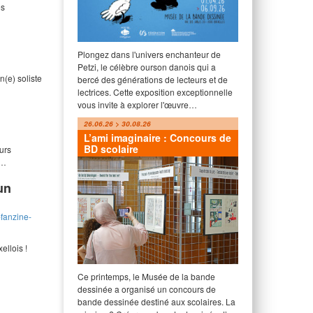
es
Plongez dans l'univers enchanteur de
Petzi, le célèbre ourson danois qui a
n(e) soliste
bercé des générations de lecteurs et de
lectrices. Cette exposition exceptionnelle
vous invite à explorer l'œuvre…
26.06.26 > 30.08.26
L’ami imaginaire : Concours de
BD scolaire
urs
r…
un
-fanzine-
ellois !
Ce printemps, le Musée de la bande
dessinée a organisé un concours de
bande dessinée destiné aux scolaires. La