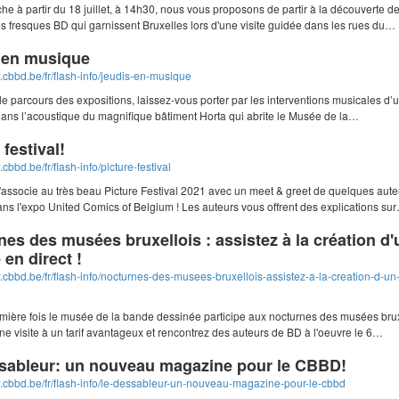
e à partir du 18 juillet, à 14h30, nous vous proposons de partir à la découverte d
 fresques BD qui garnissent Bruxelles lors d'une visite guidée dans les rues du…
 en musique
.cbbd.be/fr/flash-info/jeudis-en-musique
le parcours des expositions, laissez-vous porter par les interventions musicales d’u
dans l’acoustique du magnifique bâtiment Horta qui abrite le Musée de la…
 festival!
cbbd.be/fr/flash-info/picture-festival
associe au très beau Picture Festival 2021 avec un meet & greet de quelques aute
ns l'expo United Comics of Belgium ! Les auteurs vous offrent des explications su
es des musées bruxellois : assistez à la création d'
 en direct !
.cbbd.be/fr/flash-info/nocturnes-des-musees-bruxellois-assistez-a-la-creation-d-un
mière fois le musée de la bande dessinée participe aux nocturnes des musées brux
une visite à un tarif avantageux et rencontrez des auteurs de BD à l'oeuvre le 6…
sableur: un nouveau magazine pour le CBBD!
w.cbbd.be/fr/flash-info/le-dessableur-un-nouveau-magazine-pour-le-cbbd