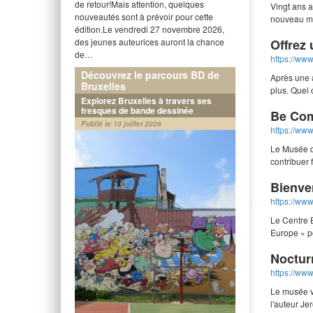
de retour!Mais attention, quelques
Vingt ans 
nouveautés sont à prévoir pour cette
nouveau ma
édition.Le vendredi 27 novembre 2026,
des jeunes auteurices auront la chance
Offrez
de…
https://www
Découvrez le parcours BD de
Après une a
Bruxelles
plus. Quel
Explorez Bruxelles à travers ses
fresques de bande dessinée
Be Com
Publié le 10 juillet 2026
https://www
Le Musée d
contribuer 
Bienve
https://www
Le Centre 
Europe » p
Noctur
https://www
Le musée v
l'auteur J