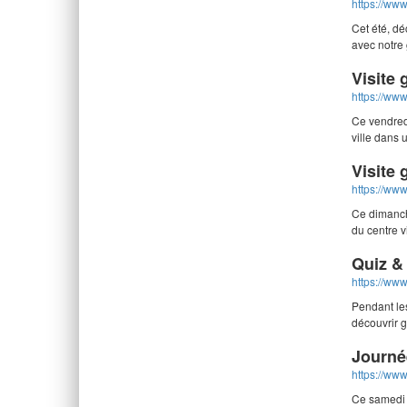
https://www
Cet été, dé
avec notre
Visite 
https://www
Ce vendredi
ville dans
Visite 
https://www
Ce dimanch
du centre 
Quiz & 
https://www
Pendant les
découvrir g
Journé
https://ww
Ce samedi 