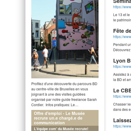
Sémina
https://www
Le 13 et le
le patrimoi
Fête d
https://www
Pendant un 
Découvrez 
Lyon BD
https://www
Assistez à
la BD et am
Profitez d'une découverte du parcours BD
au centre-ville de Bruxelles en vous
Le CBB
joignant à une des visites guidées
https://www
organisé par notre guide freelance Sarah
Chasser les
Cordier. Infos pratiques: Le…
dans des en
Offre d'emploi - Le Musée
recrute un.e chargé.e de
Laisse
communication
https://www
L'équipe com' du Musée recrute!