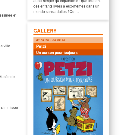
aussi simple qu’inquiétante : que feraient
des enfants livrés à eux-mêmes dans un
monde sans adultes ?Cet…
essinée et
GALLERY
01.04.26 > 06.09.26
Petzi
 ville.
Un ourson pour toujours
 Musée de
, s‘immiscer