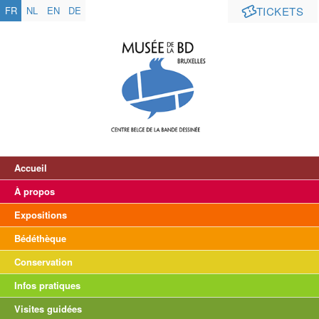
FR
NL
EN
DE
TICKETS
Accueil
À propos
Expositions
Bédéthèque
Conservation
Infos pratiques
Visites guidées