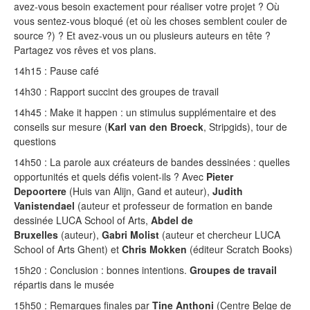
avez-vous besoin exactement pour réaliser votre projet ? Où
vous sentez-vous bloqué (et où les choses semblent couler de
source ?) ? Et avez-vous un ou plusieurs auteurs en tête ?
Partagez vos rêves et vos plans.
14h15 : Pause café
14h30 : Rapport succint des groupes de travail
14h45 : Make it happen : un stimulus supplémentaire et des
conseils sur mesure (
Karl van den Broeck
, Stripgids), tour de
questions
14h50 : La parole aux créateurs de bandes dessinées : quelles
opportunités et quels défis voient-ils ? Avec
Pieter
Depoortere
(Huis van Alijn, Gand et auteur),
Judith
Vanistendael
(auteur et professeur de formation en bande
dessinée LUCA School of Arts,
Abdel de
Bruxelles
(auteur),
Gabri Molist
(auteur et chercheur LUCA
School of Arts Ghent) et
Chris Mokken
(éditeur Scratch Books)
15h20 : Conclusion : bonnes intentions.
Groupes de travail
répartis dans le musée
15h50 : Remarques finales par
Tine Anthoni
(Centre Belge de