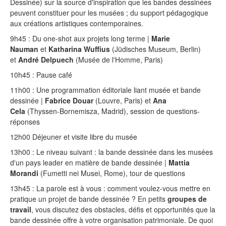
Dessinée) sur la source d'inspiration que les bandes dessinées
peuvent constituer pour les musées ; du support pédagogique
aux créations artistiques contemporaines.
9h45 : Du one-shot aux projets long terme |
Marie
Nauman
et
Katharina Wuffius
(Jüdisches Museum, Berlin)
et
André Delpuech
(Musée de l'Homme, Paris)
10h45 : Pause café
11h00 :
Une programmation éditoriale liant musée et bande
dessinée
|
Fabrice Douar
(Louvre, Paris) et
Ana
Cela
(Thyssen-Bornemisza, Madrid), session de questions-
réponses
12h00 Déjeuner et visite libre du musée
13h00 : Le niveau suivant : la bande dessinée dans les musées
d'un pays leader en matière de bande dessinée |
Mattia
Morandi
(Fumetti nei Musei, Rome), tour de questions
13h45 : La parole est à vous : comment voulez-vous mettre en
pratique un projet de bande dessinée ? En petits
groupes de
travail
, vous discutez des obstacles, défis et opportunités que la
bande dessinée offre à votre organisation patrimoniale. De quoi