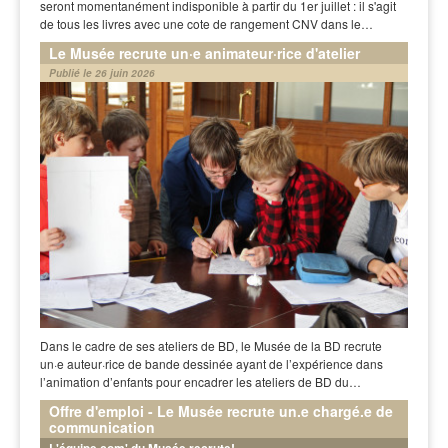
seront momentanément indisponible à partir du 1er juillet : il s'agit
de tous les livres avec une cote de rangement CNV dans le…
Le Musée recrute un·e animateur·rice d'atelier
Publié le 26 juin 2026
Dans le cadre de ses ateliers de BD, le Musée de la BD recrute
un·e auteur·rice de bande dessinée ayant de l’expérience dans
l’animation d’enfants pour encadrer les ateliers de BD du…
Offre d'emploi - Le Musée recrute un.e chargé.e de
communication
L'équipe com' du Musée recrute!