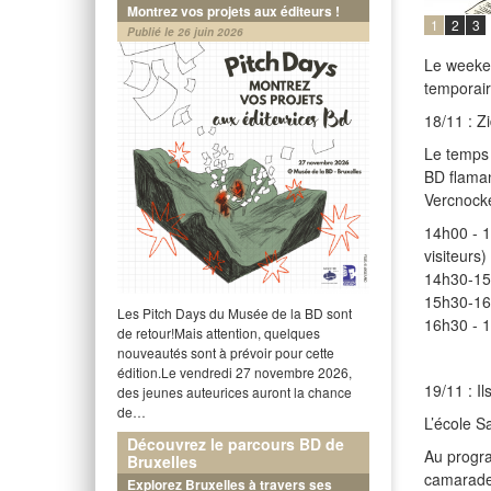
Montrez vos projets aux éditeurs !
1
2
3
Publié le 26 juin 2026
Le weeke
temporair
18/11 : Z
Le temps 
BD flama
Vercnock
14h00 - 1
visiteurs
14h30-15h
15h30-16h
Les Pitch Days du Musée de la BD sont
16h30 - 1
de retour!Mais attention, quelques
nouveautés sont à prévoir pour cette
édition.Le vendredi 27 novembre 2026,
19/11 : Il
des jeunes auteurices auront la chance
de…
L’école S
Découvrez le parcours BD de
Au progra
Bruxelles
camarade 
Explorez Bruxelles à travers ses