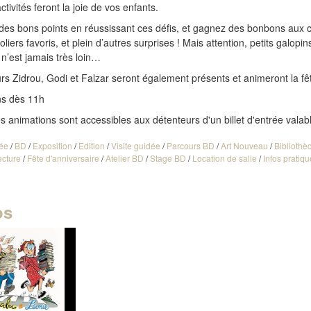
ctivités feront la joie de vos enfants.
des bons points en réussissant ces défis, et gagnez des bonbons aux 
liers favoris, et plein d’autres surprises ! Mais attention, petits galopins, 
n’est jamais très loin…
rs Zidrou, Godi et Falzar seront également présents et animeront la fê
ns dès 11h
s animations sont accessibles aux détenteurs d'un billet d'entrée valab
ée
/
BD
/
Exposition
/
Edition
/
Visite guidée
/
Parcours BD
/
Art Nouveau
/
Bibliothè
ecture
/
Fête d'anniversaire
/
Atelier BD
/
Stage BD
/
Location de salle
/
Infos pratiq
os