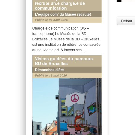
recrute un.e chargé.e de
communication
L'équipe com' du Musée recrute!
Publié le 04 août 2026
Retour
Chargé·e de communication (3/5 –
francophone) Le Musée de la BD –
Bruxelles Le Musée de la BD – Bruxelles
est une institution de référence consacrée
au neuvième art. À travers ses…
Visites guidées du parcours
BD de Bruxelles
Dimanches d'été
Publié le 13 mai 2026