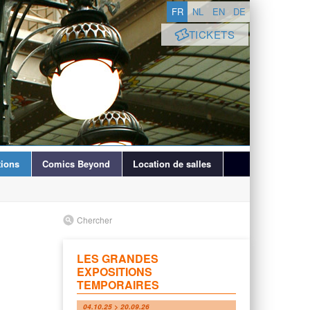
FR
NL
EN
DE
TICKETS
ions
Comics Beyond
Location de salles
Chercher
LES GRANDES
EXPOSITIONS
TEMPORAIRES
04.10.25 > 20.09.26