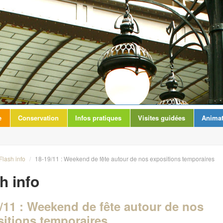
e
Conservation
Infos pratiques
Visites guidées
Animat
Flash info
/
18-19/11 : Weekend de fête autour de nos expositions temporaires
h info
/11 : Weekend de fête autour de nos
itions temporaires