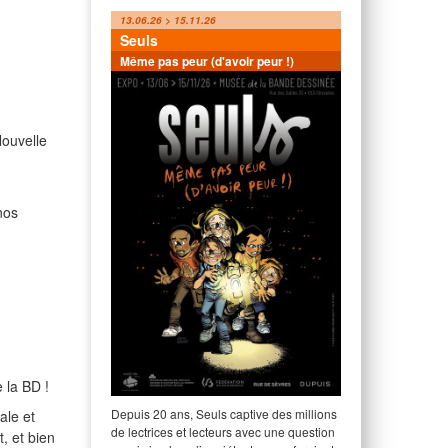
13.06.26 > 15.11.26
Seuls
Même pas peur (d'avoir peur !)
Nouvelle
nos
e la BD !
Depuis 20 ans, Seuls captive des millions
ale et
de lectrices et lecteurs avec une question
, et bien