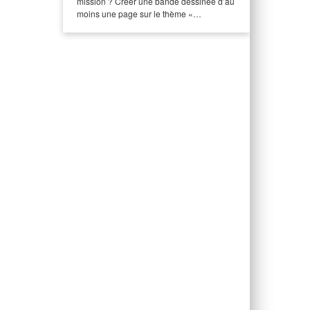
mission ? Créer une bande dessinée d’au
moins une page sur le thème «…