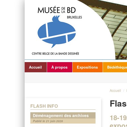
Accueil
À propos
Expositions
Bédéthèqu
Accueil
/
Flas
FLASH INFO
Déménagement des archives
18-19
Publié le 21 juin 2026
expos