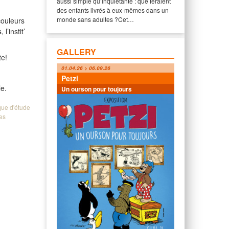
aussi simple qu’inquiétante : que feraient
des enfants livrés à eux-mêmes dans un
monde sans adultes ?Cet…
couleurs
l’instit’
GALLERY
te!
01.04.26 > 06.09.26
Petzi
le.
Un ourson pour toujours
que d'étude
ues