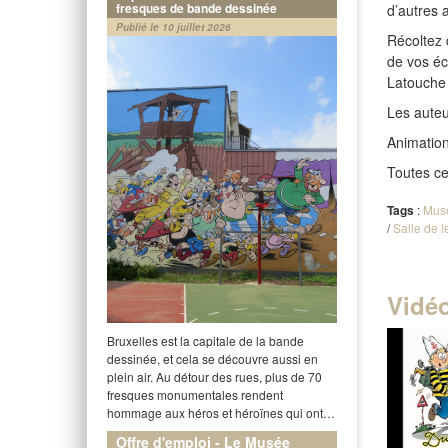
fresques de bande dessinée
d’autres a
Publié le 10 juillet 2026
Récoltez 
de vos éco
Latouche 
Les auteu
Animatio
Toutes ce
Tags
:
Mus
/
Salle de l
Vidé
Bruxelles est la capitale de la bande
dessinée, et cela se découvre aussi en
plein air. Au détour des rues, plus de 70
fresques monumentales rendent
hommage aux héros et héroïnes qui ont…
Offre d'emploi - Le Musée