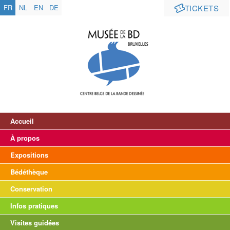
FR
NL
EN
DE
TICKETS
Accueil
À propos
Expositions
Bédéthèque
Conservation
Infos pratiques
Visites guidées