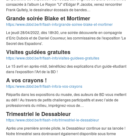
consacrée à l'album Le Rayon "U" d'Edgar P. Jacobs, venez rencontrer
Frank Quitely, le dessinateur écossais de bandes…
Grande soirée Blake et Mortimer
https://www.cbbd.be/fr/flash-info/grande-soiree-blake-et-mortimer
Le jeudi 28/04/2022, dès 18h30, une soirée découverte en compagnie
d’Eric Dubois et de Daniel Couvreur, les commissaires de l'exposition 'Le
Secret des Espadons'.
Visites guidées gratuites
https://www.cbbd.be/fr/flash-info/visites-guidees-gratuites
Le 15 avril en après-midi, bénéficiez des explications d'un guide-étudiant
dans l'exposition l'Art de la BD !
A vos crayons !
https://www.cbbd.be/fr/flash-info/a-vos-crayons
Répartis dans les expositions du musée, des auteurs de BD vous mettent
au défi ! Au travers de petits challenges participatifs et avec l’aide de
professionnels du milieu, imprégnez-vous de…
Trimestriel le Dessableur
https://www.cbbd.be/fr/flash-info/trimestriel-le-dessableur
Après une première année pilote, le Dessableur continue sur sa lancée !
Notre trimestriel sera dorénavant également disponible sous forme