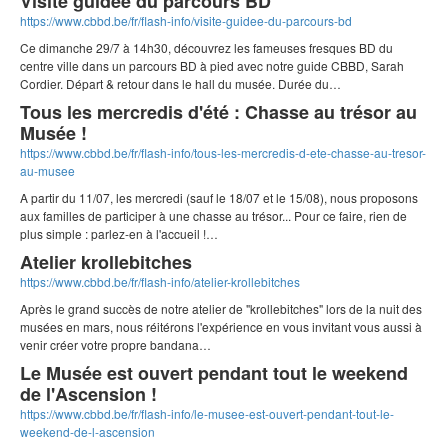
Visite guidée du parcours BD
https://www.cbbd.be/fr/flash-info/visite-guidee-du-parcours-bd
Ce dimanche 29/7 à 14h30, découvrez les fameuses fresques BD du
centre ville dans un parcours BD à pied avec notre guide CBBD, Sarah
Cordier. Départ & retour dans le hall du musée. Durée du…
Tous les mercredis d'été : Chasse au trésor au
Musée !
https://www.cbbd.be/fr/flash-info/tous-les-mercredis-d-ete-chasse-au-tresor-
au-musee
A partir du 11/07, les mercredi (sauf le 18/07 et le 15/08), nous proposons
aux familles de participer à une chasse au trésor... Pour ce faire, rien de
plus simple : parlez-en à l'accueil !…
Atelier krollebitches
https://www.cbbd.be/fr/flash-info/atelier-krollebitches
Après le grand succès de notre atelier de "krollebitches" lors de la nuit des
musées en mars, nous réitérons l'expérience en vous invitant vous aussi à
venir créer votre propre bandana…
Le Musée est ouvert pendant tout le weekend
de l'Ascension !
https://www.cbbd.be/fr/flash-info/le-musee-est-ouvert-pendant-tout-le-
weekend-de-l-ascension