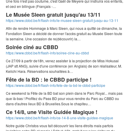
Une fois n'est pas coutume, c'est Gaël de Meyere qui instruira vos enfants,
et ceci en bilingue (Français -…
Le Musée Sleen gratuit jusqu'au 13/11
https://www.cbbd.be/fr/flash-info/le-musee-sleen-gratuit-jusqu-au-13-11
Afin de rendre Hommage à Marc Sleen, qui nous a quitté ce dimanche, la
Fondation Sleen a décidé de donner l'accès gratuit au Musée Sleen toute
la semaine. Une occasion de re(découvrir) la…
Soirée ciné au CBBD
https://www.cbbd.be/fr/flash-info/soiree-cine-au-cbbd
Ce 27/09 à partir de18h, venez assister à la projection de Miss Hokusai
(JAP stt ANG), suivie d'une conférence (en Anglais) de son réalisateur, M.
Keiichi Hara. Réservations souhaitées à…
Fête de la BD : le CBBD participe !
https://www.cbbd.be/fr/flash-info/fete-de-la-bd-le-cbbd-participe
Ce weekend la Fête de la BD bat son plein dans le Parc Royal... mais pas
que là-bas ! Profitez du Pass BD pour vous rendre du Parc au CBBD ou
dans d'autres lieux BD à Bruxelles.Sous le chapiteu…
Ce 14/8, une Visite Guidée Magique !
https://www.cbbd.be/fr/flash-info/ce-14-8-une-visite-guidee-magique
Notre guide Christos vous fait découvrir les liens étroits mais parfois
invisibles entre BD et magie ! Début: 16h, gratuit pour les visiteurs du