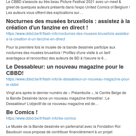
Le CBBD s'associe au très beau Picture Festival 2021 avec un meet &
greet de quelques auteurs présents dans l'expo United Comics of Belgium !
Les auteurs vous offrent des explications sur…
Nocturnes des musées bruxellois : assistez à la
création d'un fanzine en direct !
https://www.cbbd.be/fr/flash-info/nocturnes-des-musees-bruxellois-assistez-
a-la-creation-d-un-fanzine-en-direct
Pour la première fois le musée de la bande dessinée participe aux
nocturnes des musées bruxellois ! Profitez d'une visite à un tarif
avantageux et rencontrez des auteurs de BD à l'oeuvre le 6…
Le Dessableur: un nouveau magazine pour le
CBBD!
https://www.cbbd.be/fr/flash-info/le-dessableur-un-nouveau-magazine-pour-
le-cbbd
Vingt ans après le dernier numéro de « Préambulle », le Centre Belge de
la Bande Dessinée lance un nouveau magazine trimestriel : Le
Dessableur! L’objectif de ce nouveau magazine est de…
Be Comics !
https://www.cbbd.be/fr/flash-info/be-comics
Le Musée de la Bande dessinée en partenariat avec la Fondation Roi
Baudouin vous propose de contribuer financièrement à un projet