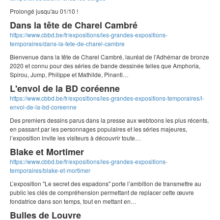
Prolongé jusqu'au 01/10 !
Dans la tête de Charel Cambré
https://www.cbbd.be/fr/expositions/les-grandes-expositions-
temporaires/dans-la-tete-de-charel-cambre
Bienvenue dans la tête de Charel Cambré, lauréat de l'Adhémar de bronze
2020 et connu pour des séries de bande dessinée telles que Amphoria,
Spirou, Jump, Philippe et Mathilde, Pinanti…
L'envol de la BD coréenne
https://www.cbbd.be/fr/expositions/les-grandes-expositions-temporaires/l-
envol-de-la-bd-coreenne
Des premiers dessins parus dans la presse aux webtoons les plus récents,
en passant par les personnages populaires et les séries majeures,
l’exposition invite les visiteurs à découvrir toute…
Blake et Mortimer
https://www.cbbd.be/fr/expositions/les-grandes-expositions-
temporaires/blake-et-mortimer
L’exposition "Le secret des espadons" porte l’ambition de transmettre au
public les clés de compréhension permettant de replacer cette œuvre
fondatrice dans son temps, tout en mettant en…
Bulles de Louvre