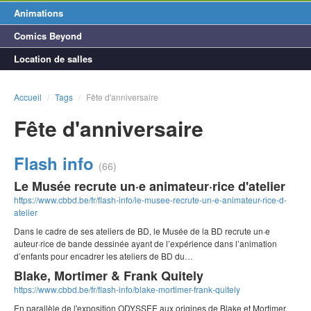
Animations
Comics Beyond
Location de salles
Accueil
/
Tags
/
Fête d'anniversaire
Fête d'anniversaire
Flash info
(66)
Le Musée recrute un·e animateur·rice d'atelier
https://www.cbbd.be/fr/flash-info/le-musee-recrute-un-e-animateur-rice-d-
atelier
Dans le cadre de ses ateliers de BD, le Musée de la BD recrute un·e
auteur·rice de bande dessinée ayant de l’expérience dans l’animation
d’enfants pour encadrer les ateliers de BD du…
Blake, Mortimer & Frank Quitely
https://www.cbbd.be/fr/flash-info/blake-mortimer-frank-quitely
En parallèle de l'exposition ODYSSEE aux origines de Blake et Mortimer,