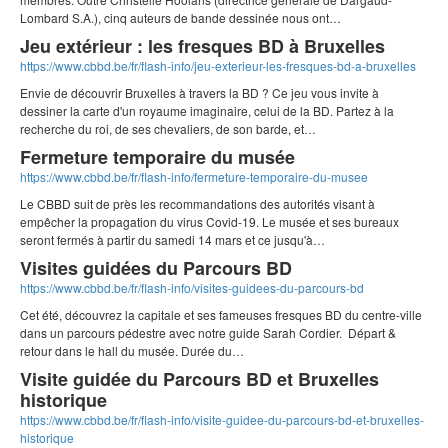
Lombard S.A.), cinq auteurs de bande dessinée nous ont…
Jeu extérieur : les fresques BD à Bruxelles
https://www.cbbd.be/fr/flash-info/jeu-exterieur-les-fresques-bd-a-bruxelles
Envie de découvrir Bruxelles à travers la BD ? Ce jeu vous invite à
dessiner la carte d'un royaume imaginaire, celui de la BD. Partez à la
recherche du roi, de ses chevaliers, de son barde, et…
Fermeture temporaire du musée
https://www.cbbd.be/fr/flash-info/fermeture-temporaire-du-musee
Le CBBD suit de près les recommandations des autorités visant à
empêcher la propagation du virus Covid-19. Le musée et ses bureaux
seront fermés à partir du samedi 14 mars et ce jusqu'à…
Visites guidées du Parcours BD
https://www.cbbd.be/fr/flash-info/visites-guidees-du-parcours-bd
Cet été, découvrez la capitale et ses fameuses fresques BD du centre-ville
dans un parcours pédestre avec notre guide Sarah Cordier. Départ &
retour dans le hall du musée. Durée du…
Visite guidée du Parcours BD et Bruxelles
historique
https://www.cbbd.be/fr/flash-info/visite-guidee-du-parcours-bd-et-bruxelles-
historique