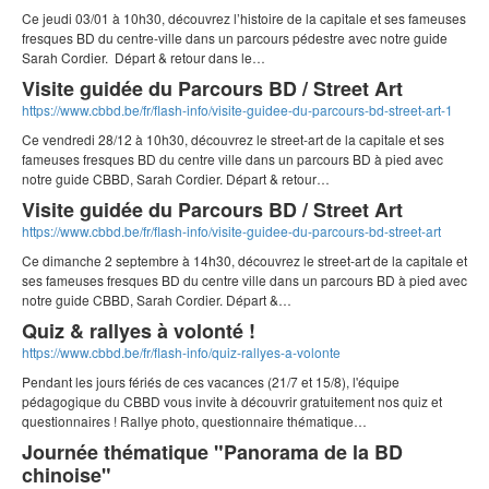
Ce jeudi 03/01 à 10h30, découvrez l’histoire de la capitale et ses fameuses
fresques BD du centre-ville dans un parcours pédestre avec notre guide
Sarah Cordier. Départ & retour dans le…
Visite guidée du Parcours BD / Street Art
https://www.cbbd.be/fr/flash-info/visite-guidee-du-parcours-bd-street-art-1
Ce vendredi 28/12 à 10h30, découvrez le street-art de la capitale et ses
fameuses fresques BD du centre ville dans un parcours BD à pied avec
notre guide CBBD, Sarah Cordier. Départ & retour…
Visite guidée du Parcours BD / Street Art
https://www.cbbd.be/fr/flash-info/visite-guidee-du-parcours-bd-street-art
Ce dimanche 2 septembre à 14h30, découvrez le street-art de la capitale et
ses fameuses fresques BD du centre ville dans un parcours BD à pied avec
notre guide CBBD, Sarah Cordier. Départ &…
Quiz & rallyes à volonté !
https://www.cbbd.be/fr/flash-info/quiz-rallyes-a-volonte
Pendant les jours fériés de ces vacances (21/7 et 15/8), l'équipe
pédagogique du CBBD vous invite à découvrir gratuitement nos quiz et
questionnaires ! Rallye photo, questionnaire thématique…
Journée thématique "Panorama de la BD
chinoise"