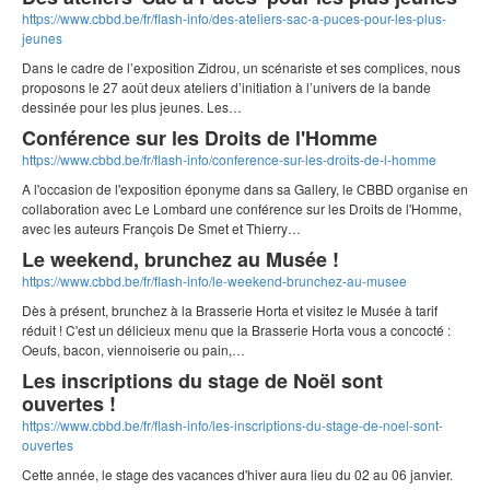
https://www.cbbd.be/fr/flash-info/des-ateliers-sac-a-puces-pour-les-plus-
jeunes
Dans le cadre de l’exposition Zidrou, un scénariste et ses complices, nous
proposons le 27 août deux ateliers d’initiation à l’univers de la bande
dessinée pour les plus jeunes. Les…
Conférence sur les Droits de l'Homme
https://www.cbbd.be/fr/flash-info/conference-sur-les-droits-de-l-homme
A l'occasion de l'exposition éponyme dans sa Gallery, le CBBD organise en
collaboration avec Le Lombard une conférence sur les Droits de l'Homme,
avec les auteurs François De Smet et Thierry…
Le weekend, brunchez au Musée !
https://www.cbbd.be/fr/flash-info/le-weekend-brunchez-au-musee
Dès à présent, brunchez à la Brasserie Horta et visitez le Musée à tarif
réduit ! C'est un délicieux menu que la Brasserie Horta vous a concocté :
Oeufs, bacon, viennoiserie ou pain,…
Les inscriptions du stage de Noël sont
ouvertes !
https://www.cbbd.be/fr/flash-info/les-inscriptions-du-stage-de-noel-sont-
ouvertes
Cette année, le stage des vacances d'hiver aura lieu du 02 au 06 janvier.