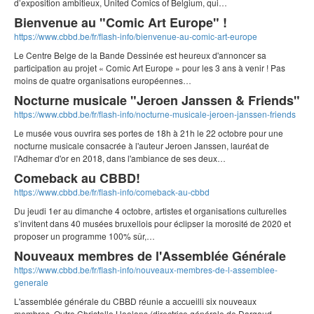
d’exposition ambitieux, United Comics of Belgium, qui…
Bienvenue au "Comic Art Europe" !
https://www.cbbd.be/fr/flash-info/bienvenue-au-comic-art-europe
Le Centre Belge de la Bande Dessinée est heureux d'annoncer sa
participation au projet « Comic Art Europe » pour les 3 ans à venir ! Pas
moins de quatre organisations européennes…
Nocturne musicale "Jeroen Janssen & Friends"
https://www.cbbd.be/fr/flash-info/nocturne-musicale-jeroen-janssen-friends
Le musée vous ouvrira ses portes de 18h à 21h le 22 octobre pour une
nocturne musicale consacrée à l'auteur Jeroen Janssen, lauréat de
l'Adhemar d'or en 2018, dans l'ambiance de ses deux…
Comeback au CBBD!
https://www.cbbd.be/fr/flash-info/comeback-au-cbbd
Du jeudi 1er au dimanche 4 octobre, artistes et organisations culturelles
s’invitent dans 40 musées bruxellois pour éclipser la morosité de 2020 et
proposer un programme 100% sûr,…
Nouveaux membres de l'Assemblée Générale
https://www.cbbd.be/fr/flash-info/nouveaux-membres-de-l-assemblee-
generale
L'assemblée générale du CBBD réunie a accueilli six nouveaux
membres. Outre Christelle Hoolans (directrice générale de Dargaud-