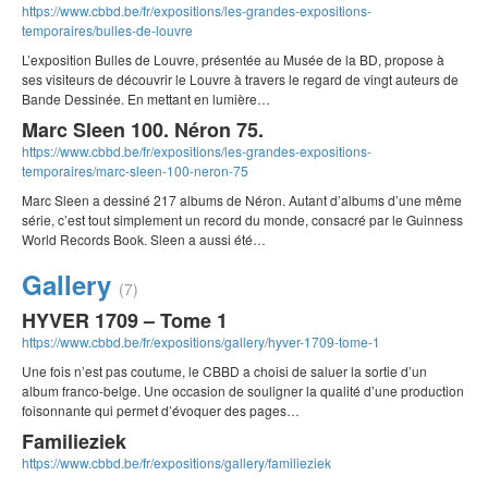
https://www.cbbd.be/fr/expositions/les-grandes-expositions-
temporaires/bulles-de-louvre
L’exposition Bulles de Louvre, présentée au Musée de la BD, propose à
ses visiteurs de découvrir le Louvre à travers le regard de vingt auteurs de
Bande Dessinée. En mettant en lumière…
Marc Sleen 100. Néron 75.
https://www.cbbd.be/fr/expositions/les-grandes-expositions-
temporaires/marc-sleen-100-neron-75
Marc Sleen a dessiné 217 albums de Néron. Autant d’albums d’une même
série, c’est tout simplement un record du monde, consacré par le Guinness
World Records Book. Sleen a aussi été…
Gallery
(7)
HYVER 1709 – Tome 1
https://www.cbbd.be/fr/expositions/gallery/hyver-1709-tome-1
Une fois n’est pas coutume, le CBBD a choisi de saluer la sortie d’un
album franco-belge. Une occasion de souligner la qualité d’une production
foisonnante qui permet d’évoquer des pages…
Familieziek
https://www.cbbd.be/fr/expositions/gallery/familieziek