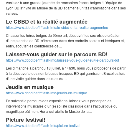
Assistez à une grande journée de rencontres franco-belges ! L'équipe de
Lyon BD s'invite au Musée de la BD et amène un tas d'animations dans ses
valises.
Le CBBD et la réalité augmentée
https://www.cbbd.be/fr/flash-info/le-cbbd-et-la-realite-augmentee
Chasser les héros belges du 9ème art, découvrir les secrets de création
d'une planche de BD, s‘immiscer dans des endroits secrets et féériques et,
enfin, écouter les confidences de…
Laissez-vous guider sur le parcours BD!
https://www.cbbd.be/fr/flash-info/laissez-vous-guider-sur-le-parcours-bd
Les dimanche à partir du 18 juillet, à 14h30, nous vous proposons de partir
à la découverte des nombreuses fresques BD qui garnissent Bruxelles lors
d'une visite guidée dans les rues du…
Jeudis en musique
https://www.cbbd.be/fr/flash-info/jeudis-en-musique
En suivant le parcours des expositions, laissez-vous porter par les
interventions musicales d’un(e) soliste classique dans l’acoustique du
magnifique bâtiment Horta qui abrite le Musée de la…
Picture festival!
https://www.cbbd.be/fr/flash-info/picture-festival