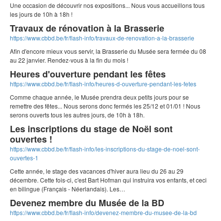
Une occasion de découvrir nos expositions... Nous vous accueillons tous
les jours de 10h à 18h !
Travaux de rénovation à la Brasserie
https://www.cbbd.be/fr/flash-info/travaux-de-renovation-a-la-brasserie
Afin d'encore mieux vous servir, la Brasserie du Musée sera fermée du 08
au 22 janvier. Rendez-vous à la fin du mois !
Heures d'ouverture pendant les fêtes
https://www.cbbd.be/fr/flash-info/heures-d-ouverture-pendant-les-fetes
Comme chaque année, le Musée prendra deux petits jours pour se
remettre des fêtes... Nous serons donc fermés les 25/12 et 01/01 ! Nous
serons ouverts tous les autres jours, de 10h à 18h.
Les inscriptions du stage de Noël sont
ouvertes !
https://www.cbbd.be/fr/flash-info/les-inscriptions-du-stage-de-noel-sont-
ouvertes-1
Cette année, le stage des vacances d'hiver aura lieu du 26 au 29
décembre. Cette fois-ci, c'est Bart Hofman qui instruira vos enfants, et ceci
en bilingue (Français - Néerlandais). Les…
Devenez membre du Musée de la BD
https://www.cbbd.be/fr/flash-info/devenez-membre-du-musee-de-la-bd