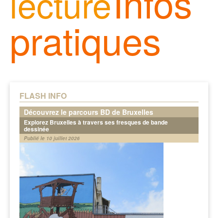
Infos
lecture
pratiques
FLASH INFO
Découvrez le parcours BD de Bruxelles
Explorez Bruxelles à travers ses fresques de bande
dessinée
Publié le 10 juillet 2026