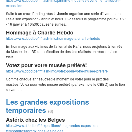
https://www.cbbd.be/fr/flash-info/jannin-et-nous-les-evenements-lies-a-l-
exposition
Suite à un crowdfunding réussi, Jannin organise une série d'évènements
liés à son exposition Jannin et nous. Ci-dessous le programme pour 2016 :
- 16 janvier à 16h30: causerie sur les…
Hommage à Charlie Hebdo
https://www.cbbd.be/fr/flash-info/hommage-a-charlie-hebdo
En hommage aux victimes de l'attentat de Paris, nous projetons à l'entrée
du Musée de la BD une sélection de dessins réalisés en réaction à ce
triste…
Votez pour votre musée préféré!
https://www.cbbd.be/fr/flash-info/votez-pour-votre-musee-prefere
Comme chaque année, c'est le moment de voter pour le prix des
musées! Votez pour votre musée préféré (par exemple le CBBD) sur le lien
suivant:…
Les grandes expositions
temporaires
(6)
Astérix chez les Belges
https://www.cbbd.be/fr/expositions/les-grandes-expositions-
temporaires/asterix-chez-les-belges