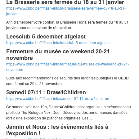
La Brasserie sera fermée du 18 au 31 janvier
https://www.cbbd.be/fr/flash-info/la-brasserie-sera-fermee-du-18-au-31-
janvier
Afin d'améliorer votre confort, la Brasserie Horta sera fermée du 18 au 31
janvier pour des travaux de rénovation.
Leesclub 5 december afgelast
https://www.cbbd.be/fr/flash-info/leesclub-5-december-afgelast
Fermeture du musée ce weekend 20-21
novembre
https://www.cbbd.be/fr/flash-info/fermeture-du-musee-ce-weekend-20-21-
novembre
Suite aux recommandations de sécurité des autorités publiques le CBBD
sera fermé ce 20 et 21 novembre.
Samedi 07/11 : Draw4Children
https://www.cbbd.be/fr/flash-info/samedi-07-11-draw4children
Ce samedi soir, dès 19h, Dance4Children asbl organise un évènement au
profit de The Refugee Next Door. Découvrez des performances dansées
lors d'une exposition de planches originales. Les…
Jannin et Nous : les évènements liés à
l'exposition !