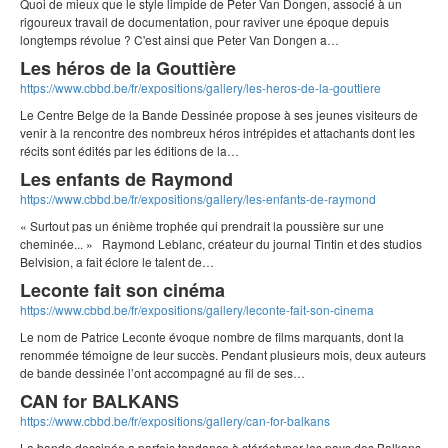
Quoi de mieux que le style limpide de Peter Van Dongen, associé à un
rigoureux travail de documentation, pour raviver une époque depuis
longtemps révolue ? C'est ainsi que Peter Van Dongen a…
Les héros de la Gouttière
https://www.cbbd.be/fr/expositions/gallery/les-heros-de-la-gouttiere
Le Centre Belge de la Bande Dessinée propose à ses jeunes visiteurs de
venir à la rencontre des nombreux héros intrépides et attachants dont les
récits sont édités par les éditions de la…
Les enfants de Raymond
https://www.cbbd.be/fr/expositions/gallery/les-enfants-de-raymond
« Surtout pas un énième trophée qui prendrait la poussière sur une
cheminée... » Raymond Leblanc, créateur du journal Tintin et des studios
Belvision, a fait éclore le talent de…
Leconte fait son cinéma
https://www.cbbd.be/fr/expositions/gallery/leconte-fait-son-cinema
Le nom de Patrice Leconte évoque nombre de films marquants, dont la
renommée témoigne de leur succès. Pendant plusieurs mois, deux auteurs
de bande dessinée l’ont accompagné au fil de ses…
CAN for BALKANS
https://www.cbbd.be/fr/expositions/gallery/can-for-balkans
La bande dessinée a parfois tendance à stéréotyper les pays des Balkans