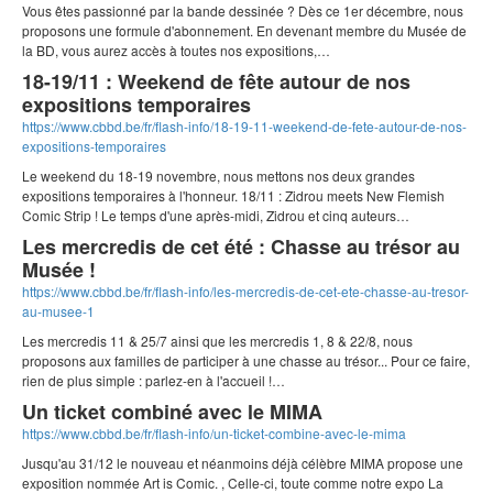
Vous êtes passionné par la bande dessinée ? Dès ce 1er décembre, nous
proposons une formule d'abonnement. En devenant membre du Musée de
la BD, vous aurez accès à toutes nos expositions,…
18-19/11 : Weekend de fête autour de nos
expositions temporaires
https://www.cbbd.be/fr/flash-info/18-19-11-weekend-de-fete-autour-de-nos-
expositions-temporaires
Le weekend du 18-19 novembre, nous mettons nos deux grandes
expositions temporaires à l'honneur. 18/11 : Zidrou meets New Flemish
Comic Strip ! Le temps d'une après-midi, Zidrou et cinq auteurs…
Les mercredis de cet été : Chasse au trésor au
Musée !
https://www.cbbd.be/fr/flash-info/les-mercredis-de-cet-ete-chasse-au-tresor-
au-musee-1
Les mercredis 11 & 25/7 ainsi que les mercredis 1, 8 & 22/8, nous
proposons aux familles de participer à une chasse au trésor... Pour ce faire,
rien de plus simple : parlez-en à l'accueil !…
Un ticket combiné avec le MIMA
https://www.cbbd.be/fr/flash-info/un-ticket-combine-avec-le-mima
Jusqu'au 31/12 le nouveau et néanmoins déjà célèbre MIMA propose une
exposition nommée Art is Comic. , Celle-ci, toute comme notre expo La