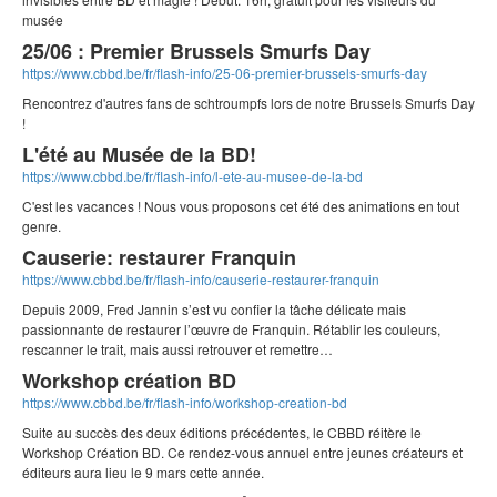
musée
25/06 : Premier Brussels Smurfs Day
https://www.cbbd.be/fr/flash-info/25-06-premier-brussels-smurfs-day
Rencontrez d'autres fans de schtroumpfs lors de notre Brussels Smurfs Day
!
L'été au Musée de la BD!
https://www.cbbd.be/fr/flash-info/l-ete-au-musee-de-la-bd
C'est les vacances ! Nous vous proposons cet été des animations en tout
genre.
Causerie: restaurer Franquin
https://www.cbbd.be/fr/flash-info/causerie-restaurer-franquin
Depuis 2009, Fred Jannin s’est vu confier la tâche délicate mais
passionnante de restaurer l’œuvre de Franquin. Rétablir les couleurs,
rescanner le trait, mais aussi retrouver et remettre…
Workshop création BD
https://www.cbbd.be/fr/flash-info/workshop-creation-bd
Suite au succès des deux éditions précédentes, le CBBD réitère le
Workshop Création BD. Ce rendez-vous annuel entre jeunes créateurs et
éditeurs aura lieu le 9 mars cette année.