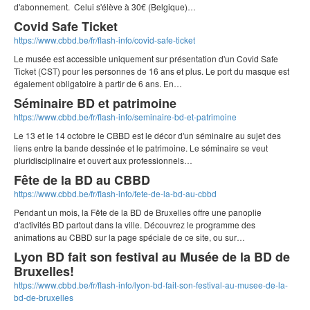
d'abonnement. Celui s'élève à 30€ (Belgique)…
Covid Safe Ticket
https://www.cbbd.be/fr/flash-info/covid-safe-ticket
Le musée est accessible uniquement sur présentation d'un Covid Safe
Ticket (CST) pour les personnes de 16 ans et plus. Le port du masque est
également obligatoire à partir de 6 ans. En…
Séminaire BD et patrimoine
https://www.cbbd.be/fr/flash-info/seminaire-bd-et-patrimoine
Le 13 et le 14 octobre le CBBD est le décor d'un séminaire au sujet des
liens entre la bande dessinée et le patrimoine. Le séminaire se veut
pluridisciplinaire et ouvert aux professionnels…
Fête de la BD au CBBD
https://www.cbbd.be/fr/flash-info/fete-de-la-bd-au-cbbd
Pendant un mois, la Fête de la BD de Bruxelles offre une panoplie
d'activités BD partout dans la ville. Découvrez le programme des
animations au CBBD sur la page spéciale de ce site, ou sur…
Lyon BD fait son festival au Musée de la BD de
Bruxelles!
https://www.cbbd.be/fr/flash-info/lyon-bd-fait-son-festival-au-musee-de-la-
bd-de-bruxelles