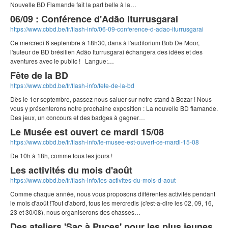
Nouvelle BD Flamande fait la part belle à la…
06/09 : Conférence d'Adão Iturrusgarai
https://www.cbbd.be/fr/flash-info/06-09-conference-d-adao-iturrusgarai
Ce mercredi 6 septembre à 18h30, dans à l'auditorium Bob De Moor,
l'auteur de BD brésilien Adão Iturrusgarai échangera des idées et des
aventures avec le public ! Langue:…
Fête de la BD
https://www.cbbd.be/fr/flash-info/fete-de-la-bd
Dès le 1er septembre, passez nous saluer sur notre stand à Bozar ! Nous
vous y présenterons notre prochaine exposition : La nouvelle BD flamande.
Des jeux, un concours et des badges à gagner…
Le Musée est ouvert ce mardi 15/08
https://www.cbbd.be/fr/flash-info/le-musee-est-ouvert-ce-mardi-15-08
De 10h à 18h, comme tous les jours !
Les activités du mois d'août
https://www.cbbd.be/fr/flash-info/les-activites-du-mois-d-aout
Comme chaque année, nous vous proposons différentes activités pendant
le mois d'août !Tout d'abord, tous les mercredis (c'est-a-dire les 02, 09, 16,
23 et 30/08), nous organiserons des chasses…
Des ateliers 'Sac à Puces' pour les plus jeunes