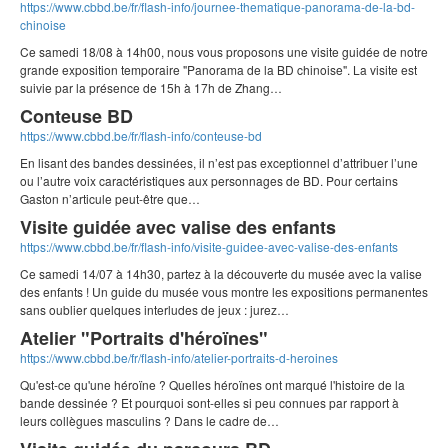
https://www.cbbd.be/fr/flash-info/journee-thematique-panorama-de-la-bd-
chinoise
Ce samedi 18/08 à 14h00, nous vous proposons une visite guidée de notre
grande exposition temporaire "Panorama de la BD chinoise". La visite est
suivie par la présence de 15h à 17h de Zhang…
Conteuse BD
https://www.cbbd.be/fr/flash-info/conteuse-bd
En lisant des bandes dessinées, il n’est pas exceptionnel d’attribuer l’une
ou l’autre voix caractéristiques aux personnages de BD. Pour certains
Gaston n’articule peut-être que…
Visite guidée avec valise des enfants
https://www.cbbd.be/fr/flash-info/visite-guidee-avec-valise-des-enfants
Ce samedi 14/07 à 14h30, partez à la découverte du musée avec la valise
des enfants ! Un guide du musée vous montre les expositions permanentes
sans oublier quelques interludes de jeux : jurez…
Atelier "Portraits d'héroïnes"
https://www.cbbd.be/fr/flash-info/atelier-portraits-d-heroines
Qu'est-ce qu'une héroïne ? Quelles héroïnes ont marqué l'histoire de la
bande dessinée ? Et pourquoi sont-elles si peu connues par rapport à
leurs collègues masculins ? Dans le cadre de…