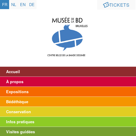
FR
NL
EN
DE
TICKETS
Accueil
À propos
Expositions
Bédéthèque
Conservation
Infos pratiques
Visites guidées