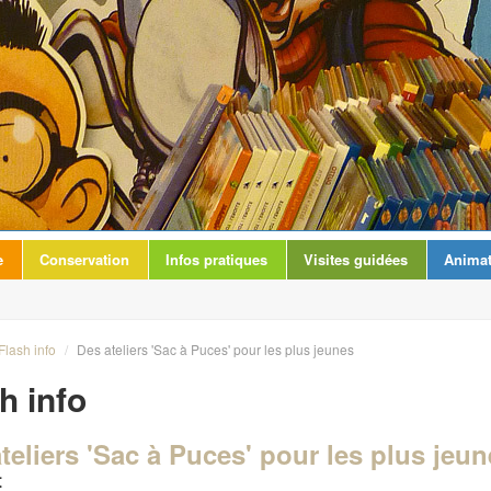
e
Conservation
Infos pratiques
Visites guidées
Animat
Flash info
/
Des ateliers 'Sac à Puces' pour les plus jeunes
h info
teliers 'Sac à Puces' pour les plus jeu
t