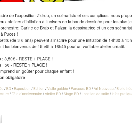
adre de l’exposition Zidrou, un scénariste et ses complices, nous prop
eux ateliers d’initiation à l’univers de la bande dessinée pour les plus j
'orchestre: Carine de Brab et Falzar, la dessinatrice et un des scénaris
 à Puces !
petits (de 3-6 ans) peuvent s’inscrire pour une initiation de 14h30 à 15h
nt les bienvenus de 15h45 à 16h45 pour un véritable atelier créatif.
s : 3,50€ - RESTE 1 PLACE !
s : 5€ - RESTE 1 PLACE !
omprend un goûter pour chaque enfant !
on obligatoire
ée
/
BD
/
Exposition
/
Edition
/
Visite guidée
/
Parcours BD
/
Art Nouveau
/
Bibliothè
ecture
/
Fête d'anniversaire
/
Atelier BD
/
Stage BD
/
Location de salle
/
Infos pratiq