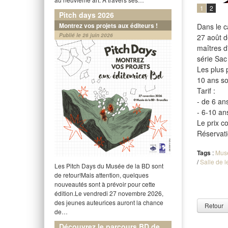
1
2
Pitch days 2026
Montrez vos projets aux éditeurs !
Dans le c
Publié le 26 juin 2026
27 août d
maîtres d
série Sac
Les plus 
10 ans so
Tarif :
- de 6 an
- 6-10 an
Le prix c
Réservati
Tags
:
Mus
/
Salle de l
Les Pitch Days du Musée de la BD sont
de retour!Mais attention, quelques
nouveautés sont à prévoir pour cette
édition.Le vendredi 27 novembre 2026,
des jeunes auteurices auront la chance
Retour
de…
Découvrez le parcours BD de