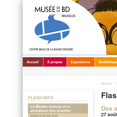
Accueil
À propos
Expositions
Bédéthèqu
Accueil
/
Flas
FLASH INFO
Le Musée recrute un·e
Des a
animateur·rice d'atelier
27 aoû
Publié le 26 juin 2026