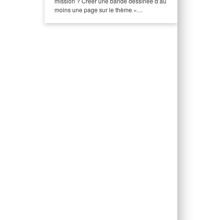
mission ? Créer une bande dessinée d’au
moins une page sur le thème «…