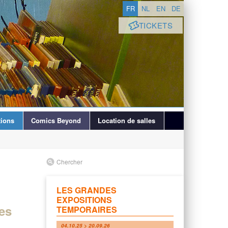
FR
NL
EN
DE
TICKETS
ions
Comics Beyond
Location de salles
Chercher
LES GRANDES
EXPOSITIONS
nes
TEMPORAIRES
04.10.25 > 20.09.26