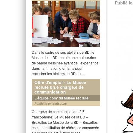
Publié le
Dans le cadre de ses ateliers de BD, le
Musée de la BD recrute un·e auteur·rice
de bande dessinée ayant de l’expérience
dans l’animation d’enfants pour
encadrer les ateliers de BD du…
Offre d'emploi - Le Musée
recrute un.e chargé.e de
communication
L'équipe com' du Musée recrute!
Publié le 04 août 2026
Chargé·e de communication (3/5 –
francophone) Le Musée de la BD –
Bruxelles Le Musée de la BD – Bruxelles
est une institution de référence consacrée
au neuvième art. À travers ses…