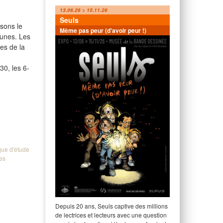
13.06.26 > 15.11.26
Seuls
osons le
Même pas peur (d'avoir peur !)
eunes. Les
tes de la
30, les 6-
que d'étude
ues
Depuis 20 ans, Seuls captive des millions
de lectrices et lecteurs avec une question